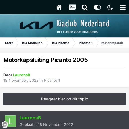
Start
Kia Modellen
Kia Picanto
Picanto 1
Motorkapsluiting
Motorkapsluiting Picanto 2005
Door
LaurensB
18 November, 2022
in
Picanto 1
Reageer hier op dit topic
LaurensB
Geplaatst
18 November, 2022