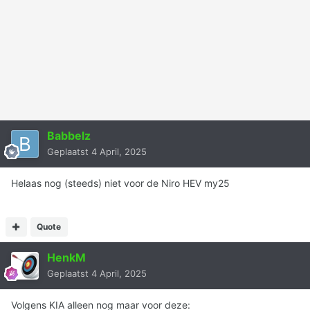
Babbelz
Geplaatst
4 April, 2025
Helaas nog (steeds) niet voor de Niro HEV my25
Quote
HenkM
Geplaatst
4 April, 2025
Volgens KIA alleen nog maar voor deze: