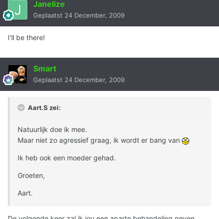
Janelize
Geplaatst
24 December, 2009
I'll be there!
Smart
Geplaatst
24 December, 2009
Aart.S zei:
Natuurlijk doe ik mee.
Maar niet zo agressief graag, ik wordt er bang van
Ik heb ook een moeder gehad.
Groeten,
Aart.
De volgende keer zal ik jou een aparte behandeling geven......