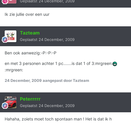
Geplaatst
24 December, 2009
Ik zie jullie over een uur
Tazteam
Geplaatst
24 December, 2009
Ben ook aanwezig:-P:-P:-P
en met 3 personen achter 1 pc.......is dat 1 of 3:mrgreen:
:mrgreen:
24 December, 2009
aangepast door Tazteam
Peterrrrr
Geplaatst
24 December, 2009
Hahaha, zoiets moet toch spontaan man ! Het is dat ik h