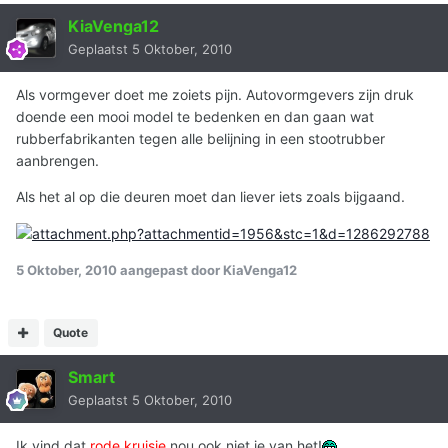
KiaVenga12
Geplaatst
5 Oktober, 2010
Als vormgever doet me zoiets pijn. Autovormgevers zijn druk
doende een mooi model te bedenken en dan gaan wat
rubberfabrikanten tegen alle belijning in een stootrubber
aanbrengen.
Als het al op die deuren moet dan liever iets zoals bijgaand.
5 Oktober, 2010
aangepast door KiaVenga12
Quote
Smart
Geplaatst
5 Oktober, 2010
Ik vind dat
rode
kruisje
nou ook niet je van het!