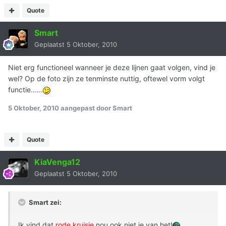
Quote
Smart
Geplaatst
5 Oktober, 2010
Niet erg functioneel wanneer je deze lijnen gaat volgen, vind je
wel? Op de foto zijn ze tenminste nuttig, oftewel vorm volgt
functie......
5 Oktober, 2010
aangepast door Smart
Quote
KiaVenga12
Geplaatst
5 Oktober, 2010
Smart zei:
Ik vind dat
rode
kruisje
nou ook niet je van het!