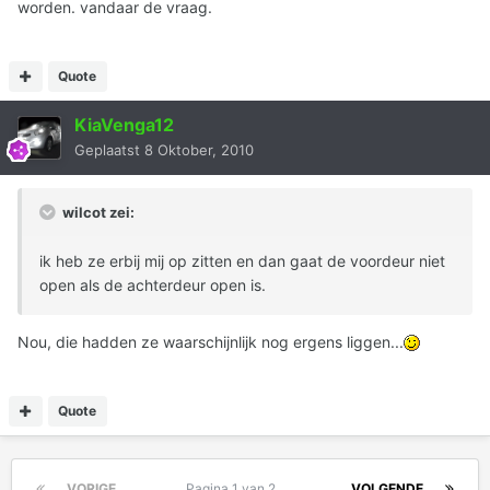
worden. vandaar de vraag.
Quote
KiaVenga12
Geplaatst
8 Oktober, 2010
wilcot zei:
ik heb ze erbij mij op zitten en dan gaat de voordeur niet
open als de achterdeur open is.
Nou, die hadden ze waarschijnlijk nog ergens liggen...
Quote
VORIGE
Pagina 1 van 2
VOLGENDE