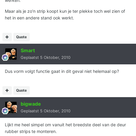
werken.
Maar als je zo'n strip koopt kun je ter plekke toch wel zien of
het in een andere stand ook werkt.
Quote
Smart
Geplaatst
5 Oktober, 2010
Dus vorm volgt functie gaat in dit geval niet helemaal op?
Quote
bigwade
Geplaatst
5 Oktober, 2010
Lijkt me heel simpel om vanuit het breedste deel van de deur
rubber strips te monteren.