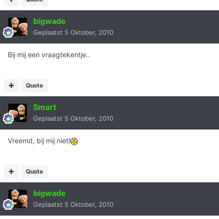
bigwade
Geplaatst
5 Oktober, 2010
Bij mij een vraagtekentje..
Quote
Smart
Geplaatst
5 Oktober, 2010
Vreemd, bij mij niet!
Quote
bigwade
Geplaatst
5 Oktober, 2010