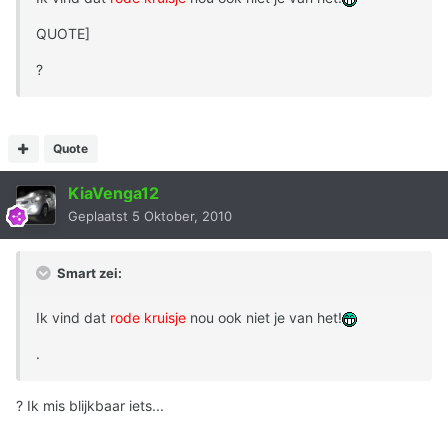
QUOTE]
?
Quote
KiaVenga12
Geplaatst
5 Oktober, 2010
Smart zei:
Ik vind dat
rode
kruisje
nou ook niet je van het!
.
? Ik mis blijkbaar iets...