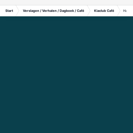
Start
Verslagen / Verhalen / Dagboek / Café
Kiaclub Café
Handf