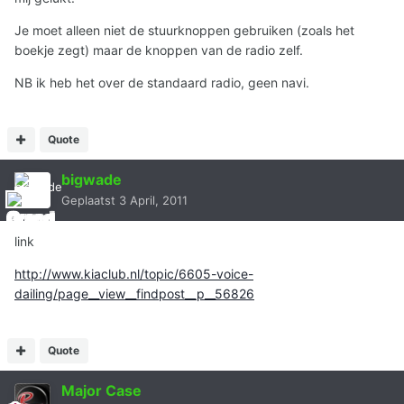
Je moet alleen niet de stuurknoppen gebruiken (zoals het
boekje zegt) maar de knoppen van de radio zelf.
NB ik heb het over de standaard radio, geen navi.
Quote
bigwade
Geplaatst
3 April, 2011
link
http://www.kiaclub.nl/topic/6605-voice-
dailing/page__view__findpost__p__56826
Quote
Major Case