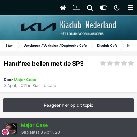
Start
Verslagen / Verhalen / Dagboek / Café
Kiaclub Café
Handf
Handfree bellen met de SP3
Door
Major Case
3 April, 2011
in
Kiaclub Café
Reageer hier op dit topic
Major Case
Geplaatst
3 April, 2011