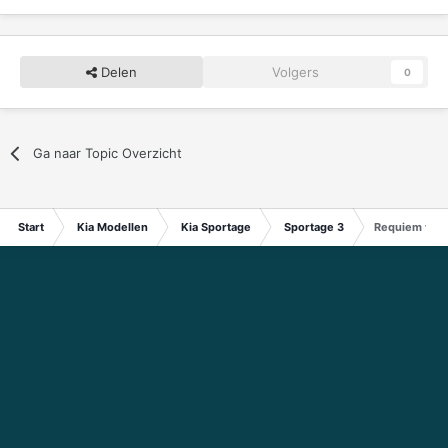
Delen
Volgers
0
Ga naar Topic Overzicht
Start
Kia Modellen
Kia Sportage
Sportage 3
Requiem voor