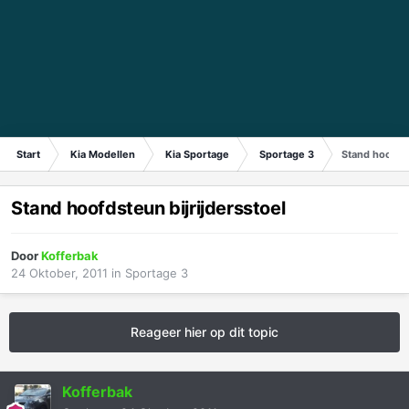
Start
Kia Modellen
Kia Sportage
Sportage 3
Stand hoofdst
Stand hoofdsteun bijrijdersstoel
Door
Kofferbak
24 Oktober, 2011
in
Sportage 3
Reageer hier op dit topic
Kofferbak