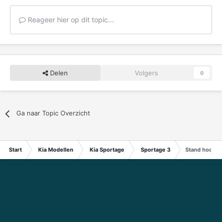
Reageer hier op dit topic...
Delen
Volgers
0
Ga naar Topic Overzicht
Start
Kia Modellen
Kia Sportage
Sportage 3
Stand hoofdst