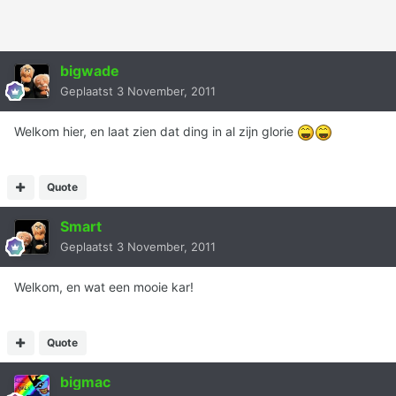
bigwade
Geplaatst
3 November, 2011
Welkom hier, en laat zien dat ding in al zijn glorie
Quote
Smart
Geplaatst
3 November, 2011
Welkom, en wat een mooie kar!
Quote
bigmac