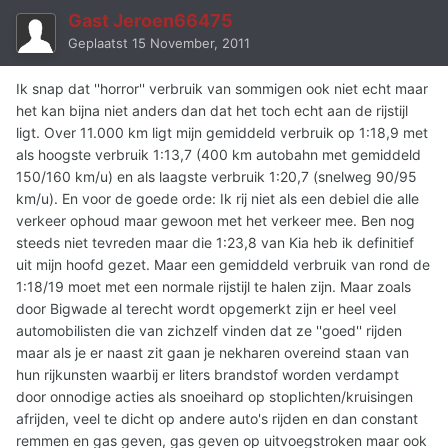
Gast Jeroen66475
Geplaatst
15 November, 2011
Ik snap dat ''horror'' verbruik van sommigen ook niet echt maar
het kan bijna niet anders dan dat het toch echt aan de rijstijl
ligt. Over 11.000 km ligt mijn gemiddeld verbruik op 1:18,9 met
als hoogste verbruik 1:13,7 (400 km autobahn met gemiddeld
150/160 km/u) en als laagste verbruik 1:20,7 (snelweg 90/95
km/u). En voor de goede orde: Ik rij niet als een debiel die alle
verkeer ophoud maar gewoon met het verkeer mee. Ben nog
steeds niet tevreden maar die 1:23,8 van Kia heb ik definitief
uit mijn hoofd gezet. Maar een gemiddeld verbruik van rond de
1:18/19 moet met een normale rijstijl te halen zijn. Maar zoals
door Bigwade al terecht wordt opgemerkt zijn er heel veel
automobilisten die van zichzelf vinden dat ze ''goed'' rijden
maar als je er naast zit gaan je nekharen overeind staan van
hun rijkunsten waarbij er liters brandstof worden verdampt
door onnodige acties als snoeihard op stoplichten/kruisingen
afrijden, veel te dicht op andere auto's rijden en dan constant
remmen en gas geven, gas geven op uitvoegstroken maar ook