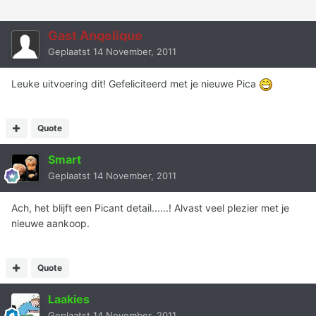
Gast Angelique
Geplaatst
14 November, 2011
Leuke uitvoering dit! Gefeliciteerd met je nieuwe Pica
Quote
Smart
Geplaatst
14 November, 2011
Ach, het blijft een Picant detail......! Alvast veel plezier met je
nieuwe aankoop.
Quote
Laakies
Geplaatst
14 November, 2011