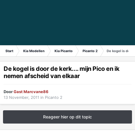
Start
Kia Modellen
Kia Picanto
Picanto 2
De kogel is door 
De kogel is door de kerk.... mijn Pico en ik
nemen afscheid van elkaar
Door
Gast Marcvane86
13 November, 2011
in
Picanto 2
Reageer hier op dit topic