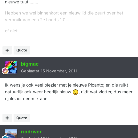
nieuwe tuut........
Hebben we wel binnenkort een nieuw lid die zeurt over het
verbruik van een 2e hands 1.0........
of niet..
Quote
bigmac
Geplaatst
15 November, 2011
Ik wens je ook veel plezier met je nieuwe Picanto; en die ruikt
natuurlijk ook weer heerlijk nieuw
, rijdt wat vlotter, dus meer
rijplezier neem ik aan.
Quote
riodriver