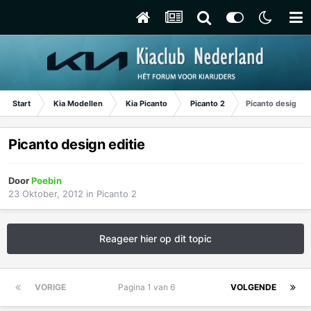
Start
Kia Modellen
Kia Picanto
Picanto 2
Picanto design ed
Picanto design editie
Door
Poebin
23 Oktober, 2012
in
Picanto 2
Reageer hier op dit topic
VORIGE
Pagina 1 van 6
VOLGENDE