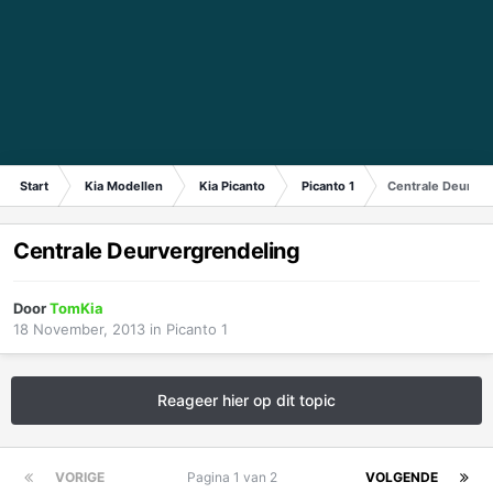
Start
Kia Modellen
Kia Picanto
Picanto 1
Centrale Deurver
Centrale Deurvergrendeling
Door
TomKia
18 November, 2013
in
Picanto 1
Reageer hier op dit topic
VORIGE
Pagina 1 van 2
VOLGENDE