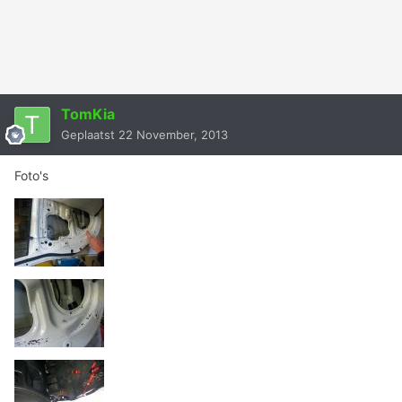
TomKia
Geplaatst
22 November, 2013
Foto's