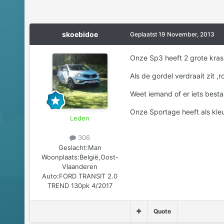
skoebidoe
Geplaatst
19 November, 2013
Onze Sp3 heeft 2 grote krass
Als de gordel verdraait zit ,
Weet iemand of er iets bestaa
Onze Sportage heeft als kleu
Leden
306
Geslacht:
Man
Woonplaats:
België,Oost-
Vlaanderen
Auto:
FORD TRANSIT 2.0
TREND 130pk 4/2017
Quote