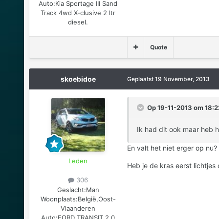
Auto:
Kia Sportage III Sand
Track 4wd X-clusive 2 ltr
diesel.
Quote
skoebidoe
Geplaatst
19 November, 2013
Op 19-11-2013 om 18:22
Ik had dit ook maar heb h
En valt het niet erger op nu?
Leden
Heb je de kras eerst lichtje
306
Geslacht:
Man
Woonplaats:
België,Oost-
Vlaanderen
Auto:
FORD TRANSIT 2.0