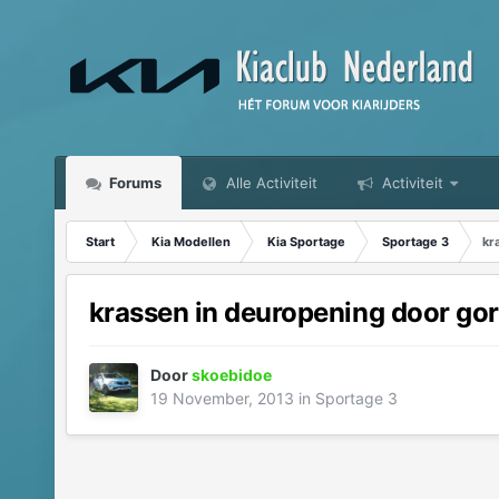
Forums
Alle Activiteit
Activiteit
Start
Kia Modellen
Kia Sportage
Sportage 3
kr
krassen in deuropening door gor
Door
skoebidoe
19 November, 2013
in
Sportage 3