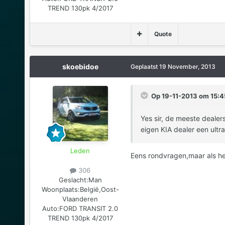
TREND 130pk 4/2017
Quote
skoebidoe
Geplaatst
19 November, 2013
Op 19-11-2013 om 15:4
Yes sir, de meeste dealer
eigen KIA dealer een ultra
Leden
Eens rondvragen,maar als het 
306
Geslacht:
Man
Woonplaats:
België,Oost-
Vlaanderen
Auto:
FORD TRANSIT 2.0
TREND 130pk 4/2017