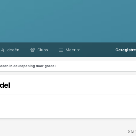
Ideeën
Clubs
Meer
Geregistr
assen in deuropening door gordel
del
Star