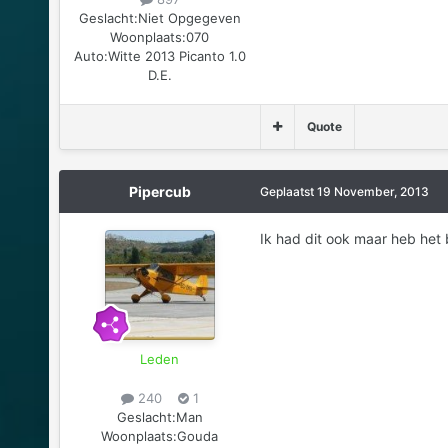
Geslacht:
Niet Opgegeven
Woonplaats:
070
Auto:
Witte 2013 Picanto 1.0
D.E.
Quote
Pipercub
Geplaatst
19 November, 2013
Ik had dit ook maar heb het 
Leden
240
1
Geslacht:
Man
Woonplaats:
Gouda