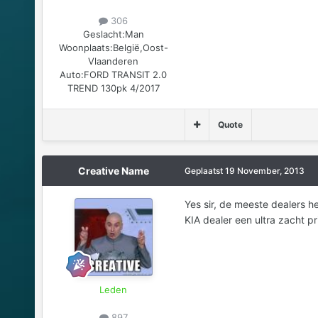
306
Geslacht:
Man
Woonplaats:
België,Oost-
Vlaanderen
Auto:
FORD TRANSIT 2.0
TREND 130pk 4/2017
Quote
Creative Name
Geplaatst
19 November, 2013
Yes sir, de meeste dealers h
KIA dealer een ultra zacht pr
Leden
897