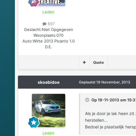
Leden
897
Geslacht:
Niet Opgegeven
Woonplaats:
070
Auto:
Witte 2013 Picanto 1.0
D.E.
Quote
skoebidoe
Geplaatst
19 November, 2013
Op 19-11-2013 om 15:37
Als je door je lak heen z
herstellen...
Bedoel je plaatselijk her
Leden