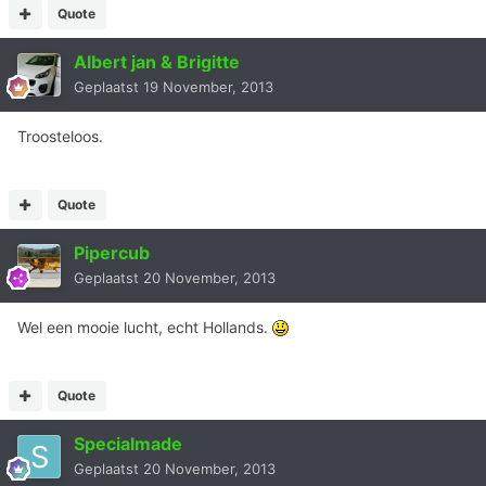
Quote
Albert jan & Brigitte
Geplaatst
19 November, 2013
Troosteloos.
Quote
Pipercub
Geplaatst
20 November, 2013
Wel een mooie lucht, echt Hollands.
Quote
Specialmade
Geplaatst
20 November, 2013