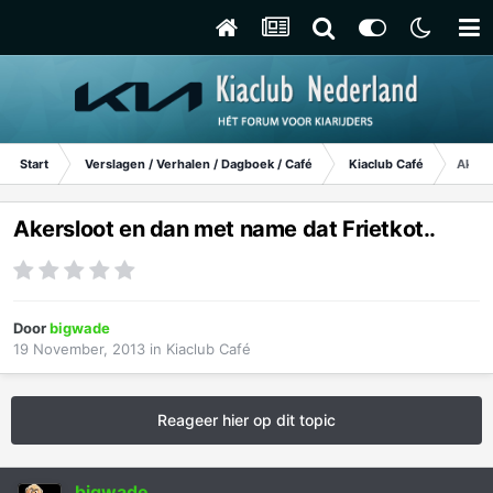
Start
Verslagen / Verhalen / Dagboek / Café
Kiaclub Café
Akers
Akersloot en dan met name dat Frietkot..
Door
bigwade
19 November, 2013
in
Kiaclub Café
Reageer hier op dit topic
bigwade