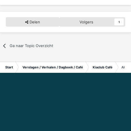
Delen
Volgers
1
Ga naar Topic Overzicht
Start
Verslagen / Verhalen / Dagboek / Café
Kiaclub Café
Akers