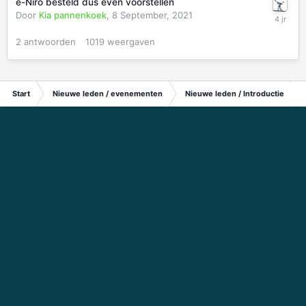
e-Niro besteld dus even voorstellen
Door
Kia pannenkoek
,
8 September, 2021
2
antwoorden
1019
weergaven
Start
Nieuwe leden / evenementen
Nieuwe leden / Introductie