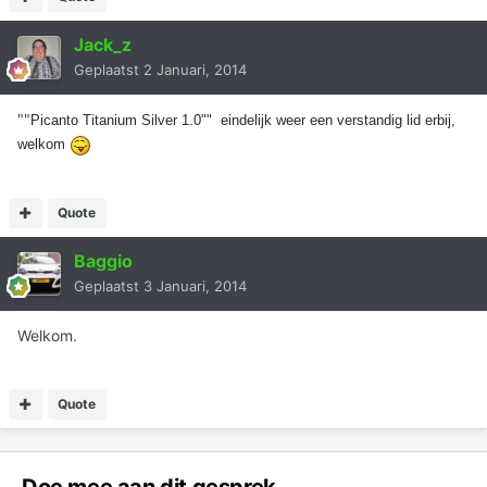
Jack_z
Geplaatst
2 Januari, 2014
""
Picanto Titanium Silver 1.0"" eindelijk weer een verstandig lid erbij,
welkom
Quote
Baggio
Geplaatst
3 Januari, 2014
Welkom.
Quote
Doe mee aan dit gesprek