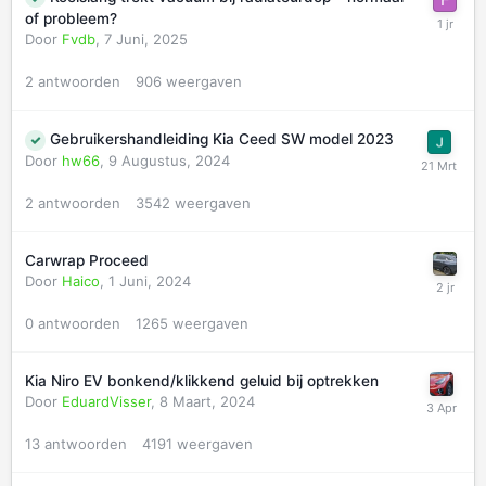
of probleem?
Door
Fvdb
,
7 Juni, 2025
2
antwoorden
906
weergaven
Gebruikershandleiding Kia Ceed SW model 2023
Door
hw66
,
9 Augustus, 2024
2
antwoorden
3542
weergaven
Carwrap Proceed
Door
Haico
,
1 Juni, 2024
0
antwoorden
1265
weergaven
Kia Niro EV bonkend/klikkend geluid bij optrekken
Door
EduardVisser
,
8 Maart, 2024
13
antwoorden
4191
weergaven