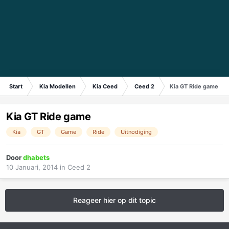
Start
Kia Modellen
Kia Ceed
Ceed 2
Kia GT Ride game
Kia GT Ride game
Kia
GT
Game
Ride
Uitnodiging
Door
dhabets
10 Januari, 2014
in
Ceed 2
Reageer hier op dit topic