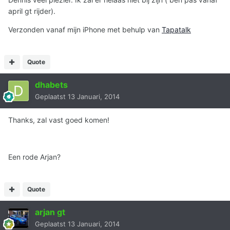
april gt rijder).
Verzonden vanaf mijn iPhone met behulp van
Tapatalk
Quote
dhabets
Geplaatst
13 Januari, 2014
Thanks, zal vast goed komen!
Een rode Arjan?
Quote
arjan gt
Geplaatst
13 Januari, 2014