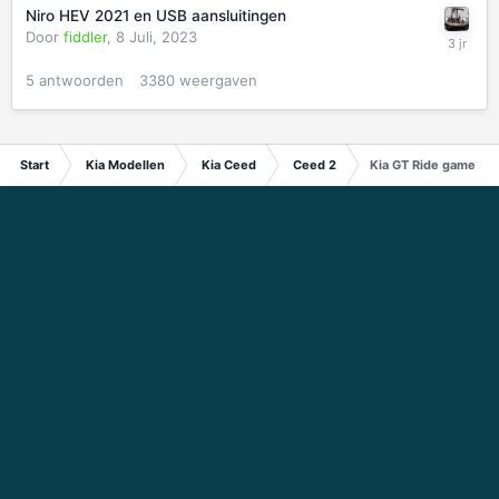
Niro HEV 2021 en USB aansluitingen
Door
fiddler
,
8 Juli, 2023
5
antwoorden
3380
weergaven
Start
Kia Modellen
Kia Ceed
Ceed 2
Kia GT Ride game