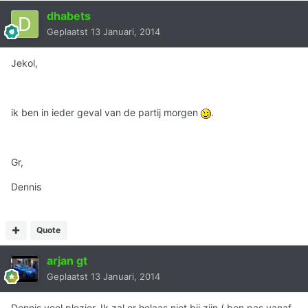
dhabets
Geplaatst
13 Januari, 2014
Jekol,
ik ben in ieder geval van de partij morgen
.
Gr,
Dennis
Quote
arjan gt
Geplaatst
13 Januari, 2014
Dennis veel plezier. Ik zal er helaas niet bij zijn ( ben pas vanaf