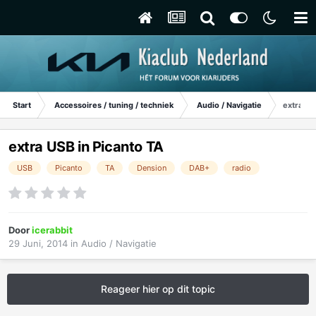
Start
Accessoires / tuning / techniek
Audio / Navigatie
extra US
extra USB in Picanto TA
USB
Picanto
TA
Dension
DAB+
radio
Door
icerabbit
29 Juni, 2014
in
Audio / Navigatie
Reageer hier op dit topic