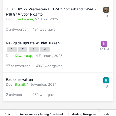
TE KOOP: 2x Vredestein ULTRAC Zomerband 195/45
R16 84V voor Picanto
Door
The Farmer
,
24 April, 2025
0
antwoorden
494
weergaven
Navigatie update wil niet lukken
1
2
3
4
Door
Kawamaup
,
14 Februari, 2025
87
antwoorden
14961
weergaven
Radio hervatten
Door
BramB
,
1 November, 2024
2
antwoorden
959
weergaven
Start
Accessoires / tuning / techniek
Audio / Navigatie
extra US