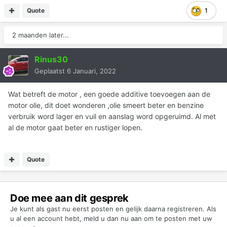
de bak door trillingen kan ook het lood op de velg zijn
Quote
1
zijn er mensen die zich in dit beelt kunnen vormen en hier
2 maanden later...
ervaringen mee hebben!
of ervaringen hebben met het velg lood dat bepaalde
Rinus30
trillingen zo over kunnen komen?
Geplaatst
6 Januari, 2022
Banden worden binnenkort vervangen voor all seasons
Wat betreft de motor , een goede additive toevoegen aan de
banden!!
motor olie, dit doet wonderen ,olie smeert beter en benzine
verbruik word lager en vuil en aanslag word opgeruimd. Al met
al de motor gaat beter en rustiger lopen.
orginele bandenmaat is 165-60-R14
maar ik vroeg mij af of 160-70 of 75- R14
Quote
ook in de wielkast past
de omreken tools die ik vind geven alleen de km snelheid
aan niet de wielkast
Doe mee aan dit gesprek
hoe controleer ik dit ?
Je kunt als gast nu eerst posten en gelijk daarna registreren. Als
u al een account hebt,
meld u dan nu aan
om te posten met uw