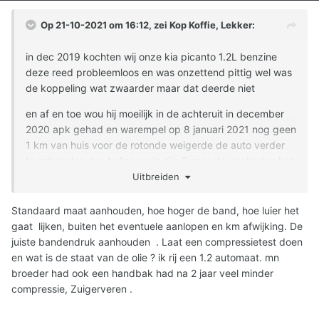
Op 21-10-2021 om 16:12, zei
Kop Koffie, Lekker
:
in dec 2019 kochten wij onze kia picanto 1.2L benzine
deze reed probleemloos en was onzettend pittig wel was
de koppeling wat zwaarder maar dat deerde niet
en af en toe wou hij moeilijk in de achteruit in december
2020 apk gehad en warempel op 8 januari 2021 nog geen
1 km van huis voor de rotonde weigerde de auto verder
te schakelen dus bellen en in zijn 2 naar de dealer toe het
bleek de druklager te zijn grapje van 900 euro
Uitbreiden
nu hebben we de auto alweer een tijdje terug met een
Standaard maat aanhouden, hoe hoger de band, hoe luier het
vederlichte koppeling maar ik vind dat de auto lui is en
gaat lijken, buiten het eventuele aanlopen en km afwijking. De
soms heb ik het gevoel dat hij inhoud
juiste bandendruk aanhouden . Laat een compressietest doen
en wat is de staat van de olie ? ik rij een 1.2 automaat. mn
meer in de zin dat hij de uitlaat moet door blazen te hoge
broeder had ook een handbak had na 2 jaar veel minder
tegen druk ofzo en dan vrijuit ademen heeft
compressie, Zuigerveren .
en komt hij voor mij wat schokkerig over
soms heb ik het idee dat de steek as niet lekker draait in