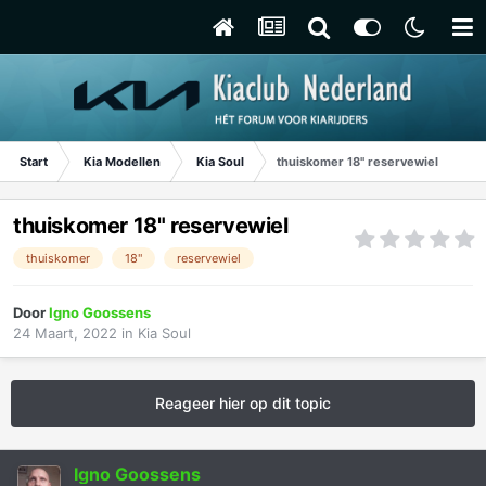
Start
Kia Modellen
Kia Soul
thuiskomer 18" reservewiel
thuiskomer 18" reservewiel
thuiskomer
18"
reservewiel
Door
Igno Goossens
24 Maart, 2022
in
Kia Soul
Reageer hier op dit topic
Igno Goossens