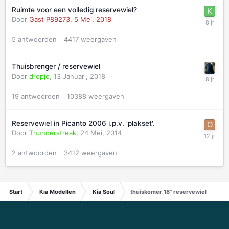
Ruimte voor een volledig reservewiel?
Door
Gast P89273,
5 Mei, 2018
5
antwoorden
4417
weergaven
Thuisbrenger / reservewiel
Door
dropje
,
13 Januari, 2018
19
antwoorden
10388
weergaven
Reservewiel in Picanto 2006 i.p.v. 'plakset'.
Door
Thunderstreak
,
24 Mei, 2014
2
antwoorden
3412
weergaven
Start
Kia Modellen
Kia Soul
thuiskomer 18" reservewiel