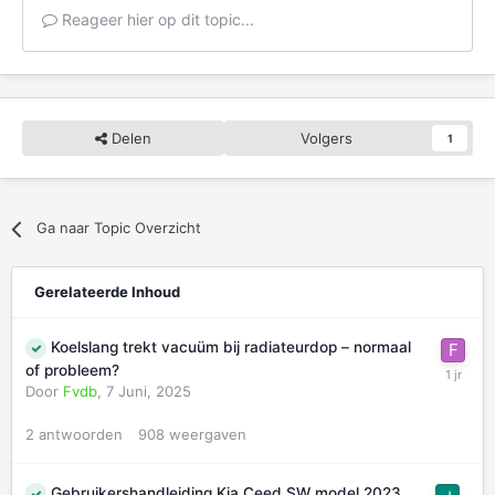
Reageer hier op dit topic...
Delen
Volgers
1
Ga naar Topic Overzicht
Gerelateerde Inhoud
Koelslang trekt vacuüm bij radiateurdop – normaal
of probleem?
Door
Fvdb
,
7 Juni, 2025
2
antwoorden
908
weergaven
Gebruikershandleiding Kia Ceed SW model 2023