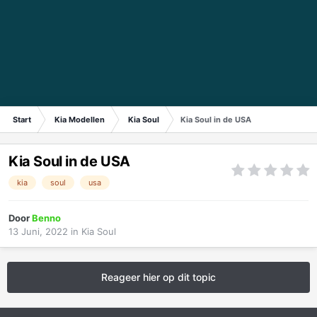
Start
Kia Modellen
Kia Soul
Kia Soul in de USA
Kia Soul in de USA
kia
soul
usa
Door
Benno
13 Juni, 2022
in
Kia Soul
Reageer hier op dit topic