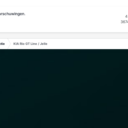
arschuwingen.
4
367
tie
KIA Rio GT Line / Jelle