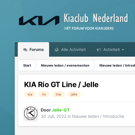
Forums
Alle Activiteit
Activiteit
Start
Nieuwe leden / evenementen
Nieuwe leden / Introd
KIA Rio GT Line / Jelle
kia
rio
line
jelle
Door
Jelle-GT
30 Juli, 2022
in
Nieuwe leden / Introductie