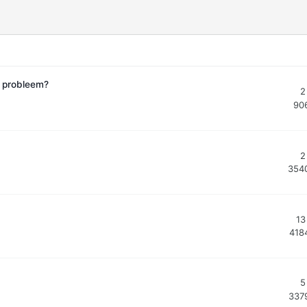
f probleem?
2
90
2
354
13
418
5
337