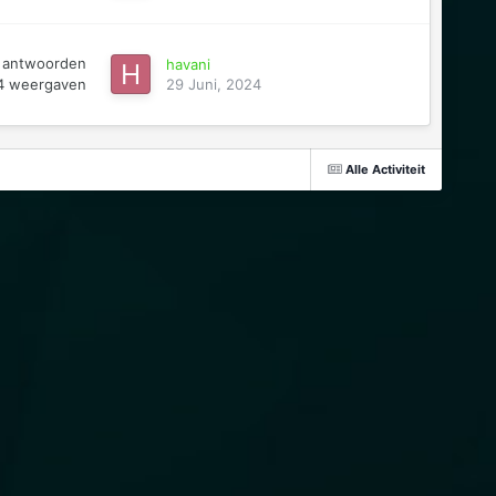
antwoorden
havani
4
weergaven
29 Juni, 2024
Alle Activiteit