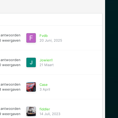
antwoorden
Fvdb
6
weergaven
20 Juni, 2025
antwoorden
Jowien1
0
weergaven
21 Maart
antwoorden
Case
4
weergaven
3 April
antwoorden
fiddler
9
weergaven
14 Juli, 2023