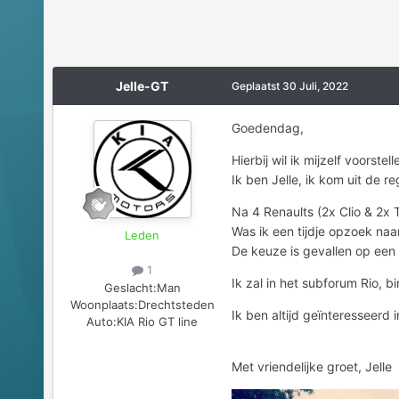
Jelle-GT
Geplaatst
30 Juli, 2022
Goedendag,
Hierbij wil ik mijzelf voorstell
Ik ben Jelle, ik kom uit de r
Na 4 Renaults (2x Clio & 2x
Was ik een tijdje opzoek na
Leden
De keuze is gevallen op een w
1
Ik zal in het subforum Rio, b
Geslacht:
Man
Woonplaats:
Drechtsteden
Ik ben altijd geïnteresseerd i
Auto:
KIA Rio GT line
Met vriendelijke groet, Jelle