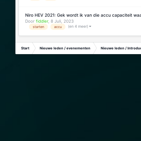
Niro HEV 2021: Gek wordt ik van die accu capaciteit wa
Door
fiddler
,
8 Juli, 2023
(en 4 meer)
starten
accu
Start
Nieuwe leden / evenementen
Nieuwe leden / Introduc