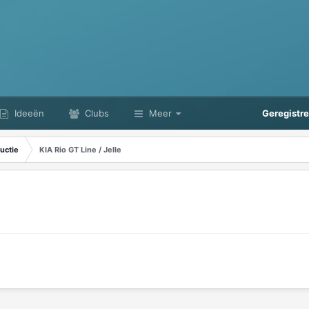
Ideeën
Clubs
Meer
Geregistr
uctie
KIA Rio GT Line / Jelle