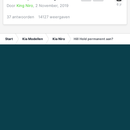
Door
King Niro
,
2 November, 2019
37
antwoorden
14127
weergaven
Start
Kia Modellen
Kia Niro
Hill Hold permanent aan?