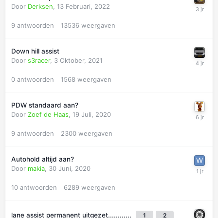
Door
Derksen
,
13 Februari, 2022
9
antwoorden
13536
weergaven
Down hill assist
Door
s3racer
,
3 Oktober, 2021
0
antwoorden
1568
weergaven
PDW standaard aan?
Door
Zoef de Haas
,
19 Juli, 2020
9
antwoorden
2300
weergaven
Autohold altijd aan?
Door
makia
,
30 Juni, 2020
10
antwoorden
6289
weergaven
lane assist permanent uitgezet............
1
2