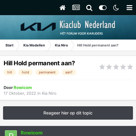
Start
Kia Modellen
Kia Niro
Hill Hold permanent aan?
Hill Hold permanent aan?
hill
hold
permanent
aan?
Door
Rowicom
17 Oktober, 2022
in
Kia Niro
Reageer hier op dit topic
Rowicom