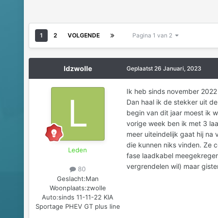
1
2
VOLGENDE
Pagina 1 van 2
ldzwolle
Geplaatst
26 Januari, 2023
Ik heb sinds november 2022 
Dan haal ik de stekker uit d
begin van dit jaar moest ik
vorige week ben ik met 3 laa
meer uiteindelijk gaat hij n
die kunnen niks vinden. Ze c
Leden
fase laadkabel meegekregen 
vergrendelen wil) maar gist
80
Geslacht:
Man
Woonplaats:
zwolle
Auto:
sinds 11-11-22 KIA
Sportage PHEV GT plus line