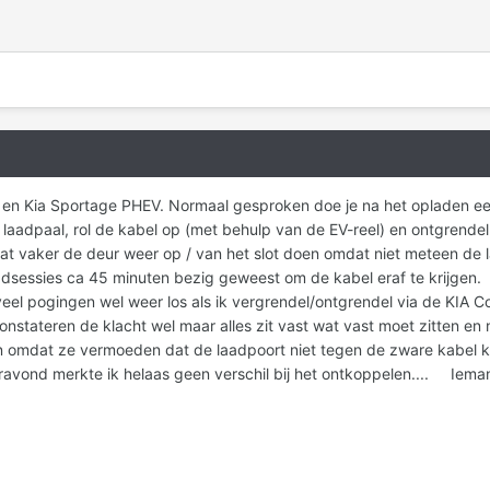
en Kia Sportage PHEV. Normaal gesproken doe je na het opladen eer
e laadpaal, rol de kabel op (met behulp van de EV-reel) en ontgrendel
 wat vaker de deur weer op / van het slot doen omdat niet meteen de
dsessies ca 45 minuten bezig geweest om de kabel eraf te krijgen. V
a veel pogingen wel weer los als ik vergrendel/ontgrendel via de KIA 
onstateren de klacht wel maar alles zit vast wat vast moet zitten en
omdat ze vermoeden dat de laadpoort niet tegen de zware kabel kan 
eravond merkte ik helaas geen verschil bij het ontkoppelen.... Iema