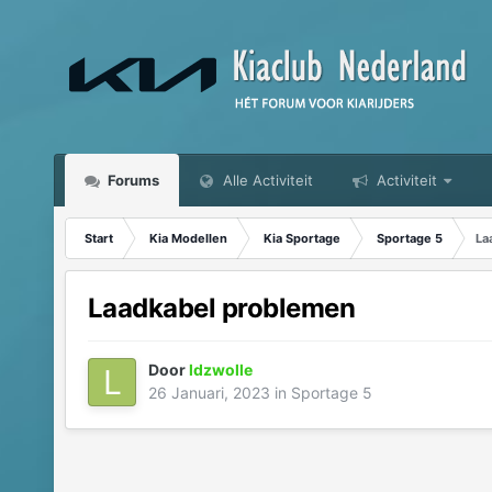
Forums
Alle Activiteit
Activiteit
Start
Kia Modellen
Kia Sportage
Sportage 5
La
Laadkabel problemen
Door
ldzwolle
26 Januari, 2023
in
Sportage 5