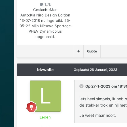
1,7k
Geslacht:
Man
Auto:
Kia Niro Design Edition
13-07-2018 nu ingeruild. 25-
05-22 Mijn Nieuwe Sportage
PHEV Dynamicplus
opgehaald.
Quote
ldzwolle
Geplaatst
28 Januari, 2023
Op 27-1-2023 om 18:39
Iets heel simpels, ik heb
de stekker trok en hij m
Je weet maar nooit.
Leden