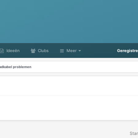
Ideeën
Clubs
Meer
Geregistr
adkabel problemen
Star