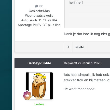
herinner!
80
Geslacht:
Man
Woonplaats:
zwolle
Verzonden vanaf mijn iPh
Auto:
sinds 11-11-22 KIA
Sportage PHEV GT plus line
Dank je dat had ik nog niet
Quote
BarneyRubble
Geplaatst
27 Januari, 2023
Iets heel simpels, ik heb oo
stekker trok en hij meteen l
Je weet maar nooit.
Leden