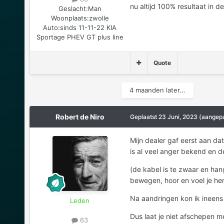
nu altijd 100% resultaat in de
Geslacht:
Man
Woonplaats:
zwolle
Auto:
sinds 11-11-22 KIA
Sportage PHEV GT plus line
Quote
4 maanden later...
Robert de Niro
Geplaatst
23 Juni, 2023
(aangepa
Mijn dealer gaf eerst aan d
is al veel anger bekend en d
(de kabel is te zwaar en han
bewegen, hoor en voel je hem
Na aandringen kon ik ineens 
Leden
Dus laat je niet afschepen m
63