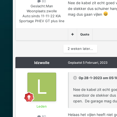
80
Nee de kabel zit echt goed va
Geslacht:
Man
de stekker dus schuiner han
Woonplaats:
zwolle
mag dus gaan vijlen
Auto:
sinds 11-11-22 KIA
Sportage PHEV GT plus line
Quote
2 weken later...
ldzwolle
Geplaatst
5 Februari, 2023
Op 28-1-2023 om 05:18
Nee de kabel zit echt goed
waardoor de stekker dus 
open. De garage mag dus
Leden
Helaas het vijlen heeft niet
80