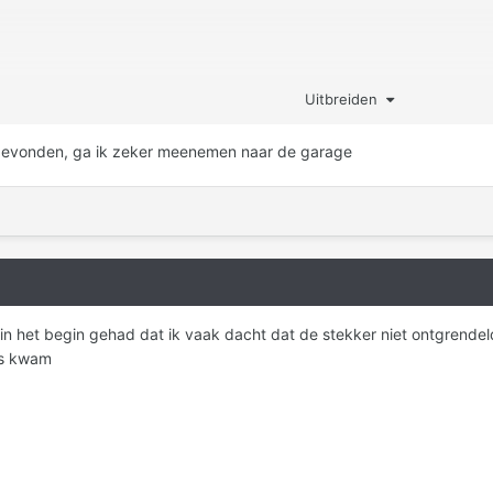
one met Tapatalk
Uitbreiden
 gevonden, ga ik zeker meenemen naar de garage
k in het begin gehad dat ik vaak dacht dat de stekker niet ontgrend
os kwam