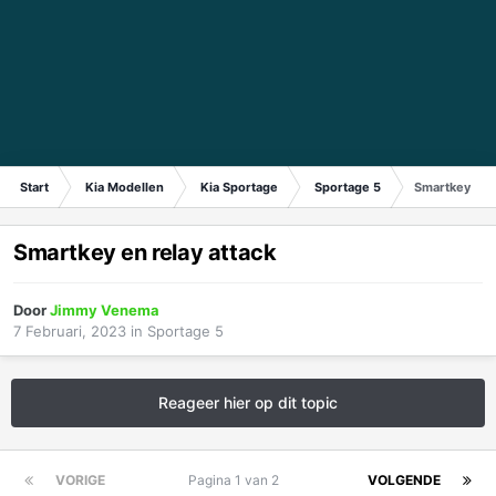
Start
Kia Modellen
Kia Sportage
Sportage 5
Smartkey en r
Smartkey en relay attack
Door
Jimmy Venema
7 Februari, 2023
in
Sportage 5
Reageer hier op dit topic
VORIGE
Pagina 1 van 2
VOLGENDE