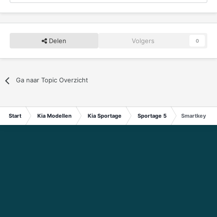
Delen
Volgers
0
Ga naar Topic Overzicht
Start
Kia Modellen
Kia Sportage
Sportage 5
Smartkey en r