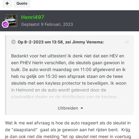
Quote
Henri497
Geplaatst
9 Februari, 2023
Op 8-2-2023 om 13:58, zei
Jimmy Venema
:
Bedankt voor het uittesten! Ik denk niet dat een HEV en
een PHEV hierin verschillen, die sleutels gaan gewoon in
bulk. De auto wordt maandag om 11:00 afgeleverd en ik
heb nu gelijk om 15:30 een afspraak staan om de twee
sleutels met een keyless protector te beveiligen. Ik woon
in Helmond en de auto wordt geleverd door de
plaatselijke dealer en de distributeur van de keyless
protector zit in Nuenen, dus vlak bij.
Uitbreiden
Voor diegene die meer info hierover willen hebben
hieronder een link, want ik kan mij voorstellen dat meer
Wat ik me wel afvraag is hoe de auto reageert als de sleutel in
mensen zich wat veiliger willen voelen mbt het heel
de "slaapstand" gaat als je gewoon aan het rijden bent. Krijg
eenvoudig stelen van hun auto:
je dan ook niet die melding "let op sleutel niet meer in voertuig