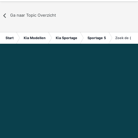
Ga naar Topic Overzicht
Start
Kia Modellen
Kia Sportage
Sportage 5
Zoek de (port