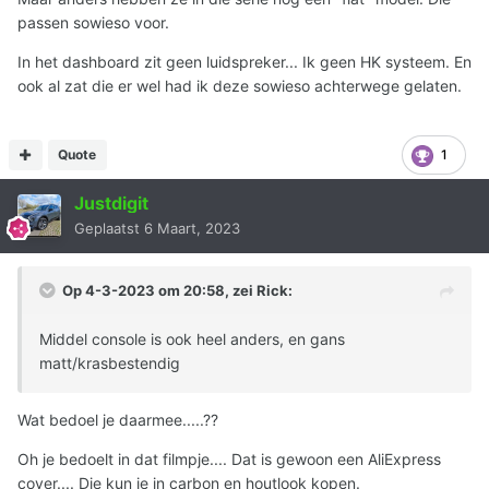
passen sowieso voor.
In het dashboard zit geen luidspreker... Ik geen HK systeem. En
ook al zat die er wel had ik deze sowieso achterwege gelaten.
Quote
1
Justdigit
Geplaatst
6 Maart, 2023
Op 4-3-2023 om 20:58, zei
Rick
:
Middel console is ook heel anders, en gans
matt/krasbestendig
Wat bedoel je daarmee.....??
Oh je bedoelt in dat filmpje.... Dat is gewoon een AliExpress
cover.... Die kun je in carbon en houtlook kopen.