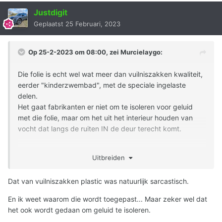
Justdigit
Geplaatst
25 Februari, 2023
Op 25-2-2023 om 08:00, zei
Murcielaygo
:
Die folie is echt wel wat meer dan vuilniszakken kwaliteit,
eerder "kinderzwembad", met de speciale ingelaste
delen.
Het gaat fabrikanten er niet om te isoleren voor geluid
met die folie, maar om het uit het interieur houden van
vocht dat langs de ruiten IN de deur terecht komt.
De Amerikaanse deur is heel anders van constructie,
Uitbreiden
daarbij lijkt het kunststof paneel in zijn geheel de
raambediening te dragen.
Dat van vuilniszakken plastic was natuurlijk sarcastisch.
Dit voelt dus een beetje als appels met peren vergelijken;
En ik weet waarom die wordt toegepast... Maar zeker wel dat
dit zijn technisch heel verschillende deuren...
het ook wordt gedaan om geluid te isoleren.