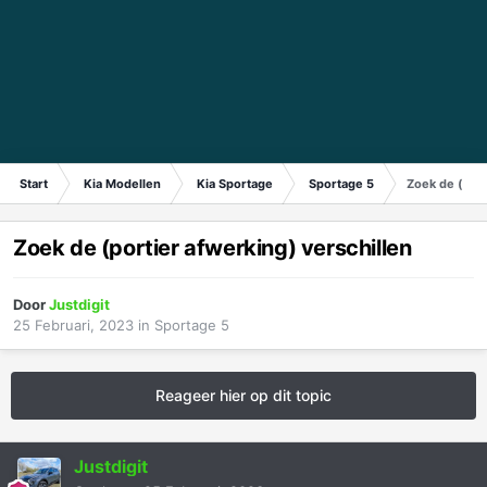
Start
Kia Modellen
Kia Sportage
Sportage 5
Zoek de (port
Zoek de (portier afwerking) verschillen
Door
Justdigit
25 Februari, 2023
in
Sportage 5
Reageer hier op dit topic
Justdigit