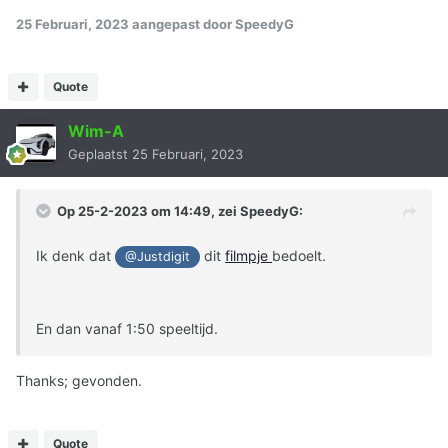
25 Februari, 2023
aangepast door SpeedyG
Quote
Wim-A
Geplaatst
25 Februari, 2023
Op 25-2-2023 om 14:49, zei
SpeedyG
:
Ik denk dat
dit
filmpje
bedoelt.
@Justdigit
En dan vanaf 1:50 speeltijd.
Thanks; gevonden.
Quote