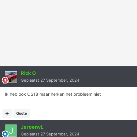
Rick O
Geplaatst
27 September, 2024
Ik heb ook OS18 maar herken het probleem niet
Quote
JeroenvL
Geplaatst
27 September, 2024