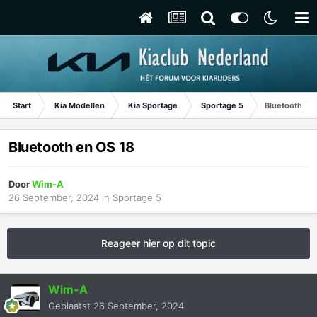
Start
Kia Modellen
Kia Sportage
Sportage 5
Bluetooth en
Bluetooth en OS 18
Door
Wim-A
26 September, 2024
in
Sportage 5
Reageer hier op dit topic
Wim-A
Geplaatst
26 September, 2024