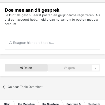
Doe mee aan dit gesprek
Je kunt als gast nu eerst posten en gelijk daarna registreren. Als
u al een account hebt,
meld u dan nu aan
om te posten met uw
account.
Reageer hier op dit topic...
Delen
Volgers
0
Ga naar Topic Overzicht
Start
Kia Modellen
Kia Sportage
Sportage 5
Bluetooth en