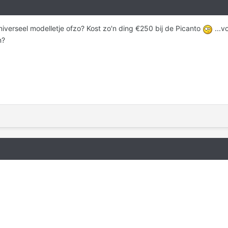
universeel modelletje ofzo? Kost zo'n ding €250 bij de Picanto
...v
n?