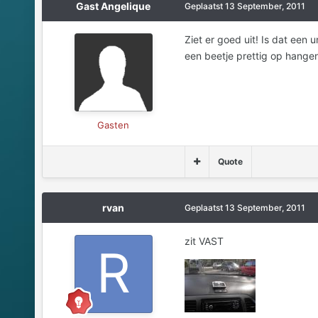
Gast Angelique
Geplaatst
13 September, 2011
Ziet er goed uit! Is dat een 
een beetje prettig op hange
Gasten
Quote
rvan
Geplaatst
13 September, 2011
zit VAST