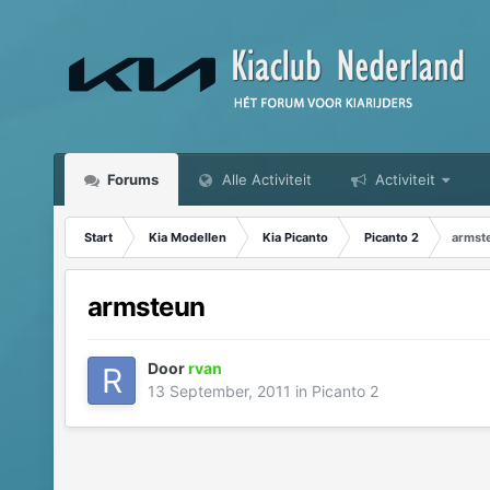
Forums
Alle Activiteit
Activiteit
Start
Kia Modellen
Kia Picanto
Picanto 2
armst
armsteun
Door
rvan
13 September, 2011
in
Picanto 2