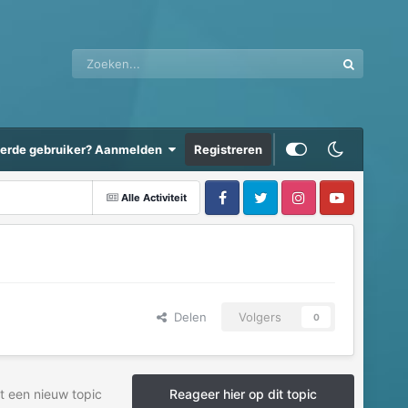
eerde gebruiker? Aanmelden
Registreren
Alle Activiteit
Delen
Volgers
0
t een nieuw topic
Reageer hier op dit topic