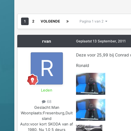
1
2
VOLGENDE
Pagina 1 van 2
rvan
Geplaatst
13 September, 2011
Deze voor 25,99 bij Conrad 
Ronald
Leden
68
Geslacht:
Man
Woonplaats:
Fresenburg,Duit
sland
Auto:
voor kort SKODA van af
1980. Nu 1.0 5 deurs