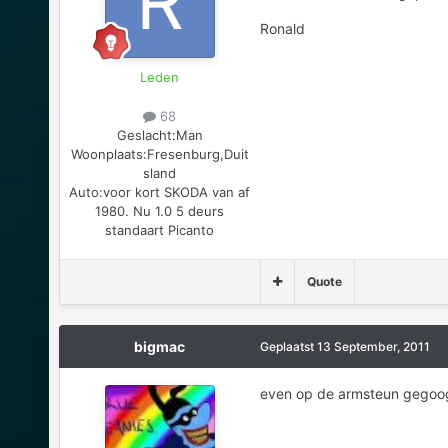
Ronald
Leden
68
Geslacht:
Man
Woonplaats:
Fresenburg,Duit
sland
Auto:
voor kort SKODA van af
1980. Nu 1.0 5 deurs
standaart Picanto
Quote
bigmac
Geplaatst
13 September, 2011
even op de armsteun gegoo