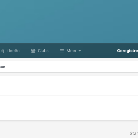
Ideeën
Clubs
Meer
Geregistr
eun
Star