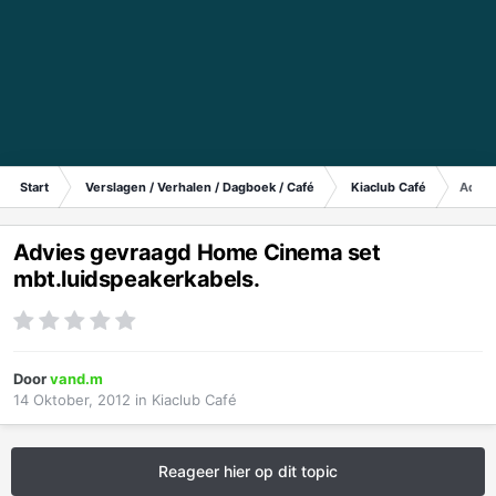
Start
Verslagen / Verhalen / Dagboek / Café
Kiaclub Café
Advie
Advies gevraagd Home Cinema set
mbt.luidspeakerkabels.
Door
vand.m
14 Oktober, 2012
in
Kiaclub Café
Reageer hier op dit topic