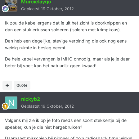
Murcielaygo
Geplaatst
19 Oktober, 2012
Ik zou de kabel ergens dat íe uit het zicht is doorknippen en
dan een stuk ertussen solderen (isoleren met krimpkous).
Dan heb een degelijke, stevige verbinding die ook nog eens
weinig ruimte in beslag neemt.
De hele kabel vervangen is IMHO onnodig, maar als je je daar
beter bij voelt kan het natuurlijk geen kwaad!
Quote
nickyb2
Geplaatst
19 Oktober, 2012
Volgens mij zie ik op je foto reeds een soort stekkertje bij de
speaker, kun je die niet hergebruiken?
Daarnaast misschien bij pioneer of zo'n radioshack type winkel