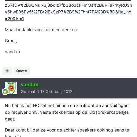
z57sDV%2BuQNulx3j8bqlz7fb33o3cFFmrJs%2B8PFa74tyRUSn
y5hwE35Py5%2FBr2lBx9zP7%2B9%2Fhht7PA%3D%3D&fta_ind
=20&fs=1
Maar bedankt voor het mee denken.
Groet,
vand.m
Quote
vand.m
Geplaatst
17 Oktober, 2012
Nu heb ik het HC set net binnen en zie ik dat de aansluitingen
op receiver dmv. vaste stekkertjes op de luidsprekerkabeltjes
gaat.
Daar komt bij dat ze voor de achter speakers ook nog eens te
kort zijn.