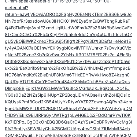
0-mm-speakerkabel-5-10-15-20-25-30-40-50-100-
meter.html?
return=eJwtjVEOwiAQRO%2FSpHy20EaNNKTBm2BBS6Blw9Jo
NN7dbfRr3sxsdowU8u0lH1CK01lW6Eye5mEuBWTbhgRubRaT
Q4FoTMFmje3vpIEZxmdUgllUJdW9FnV%2FsZ6ANBbSlwdCvFn
8t7CnnGChQq%2Fb4rKfyIYH2bh5i5BdcDmYq4uUJ9zfdczfaQZ
gU5yBOjBIWKZkneo7ftS6Gj5f8Ig%2FPg%3D%3D&fta=eNo91E
ty4yAQANC7aOE1nwYEKi9ygblCqvllVFFilWUnrknl7sOvvXuCVjc
gNeiM%2Bznc7Kb7dXv9wu2YlsNxJt302M78FI%2Fz7eL4Ele3b
Df3b92XI8cSsew3x5aP3X3eP9J1Dcv7t9vuazz2a3pP13f0aVs
ux%2BrEaX0rifb9fman%2FaxO%2B%2BW4hUtMZymYfnmp9cB
NO76laVmdKo%2BleEnUF8KMm6THxEDYRwVkHwo8Z4kzgh0
QaUDqATUT8oCmYEOvG0o484oZ8hMaCfohBFqeZa4ALaQps
Dlmpip8BjEglK1AGW2LMWiVfDx3IcSMGrluUIKJBgjQoLLXc4EJ
YG0s0DaZ2NZs5lp9INUpYZP2BcqLiDVYAQseKsrJhZoHEjOs1o
KQUysKPmfBGozl2KB54AUyYxRtywYAZR2ZowmqAQRvh2l4zm
EgeUIoMWXPltUt8%2BQF1Mw85uzbYWo%2FPlxBWWoFZggDM
tFID9YiEkIk9BiJIRPa6yrJWTRg1pLwHGED%2FQdQmrPYwTI0K
Kk7IERPoJGgO3xOhEBQBD6QaCrOAzYSsAOoBPRvWvGcMg3l
R%2BmLlyr3EW6lJyChl%2BCMt2UApv4twCSIhLZlUMaMf34cb
4GMBCAIwuiLLPzoiwAESaDe8dRx3hBGnoTUcUh5LAVbRaCEM