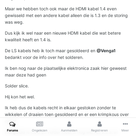
Maar we hebben toch ook maar de HDMI kabel 1.4 even
gewisseld met een andere kabel alleen die is 1.3 en de storing
was weg.
Dus kijk ik wel naar een nieuwe HDMI kabel die wat betere
kwaliteit heeft en 1.4 is.
De LS kabels heb ik toch maar gesoldeerd en
@Venga1
bedankt voor de info over het solderen.
Ik ben nog naar de plaatselijke elektronica zaak hier geweest
maar deze had geen
Solder slice.
Hij kon het wel.
Ik heb dus de kabels recht in elkaar gestoken zonder te
wikkelen of draaien toen gesoldeerd en er een krimpkous over
gezet.
Forums
Ongelezen
Aanmelden
Registreren
Meer
Het geluid is mooi en verder moet ik nog wel het e.e.a. af