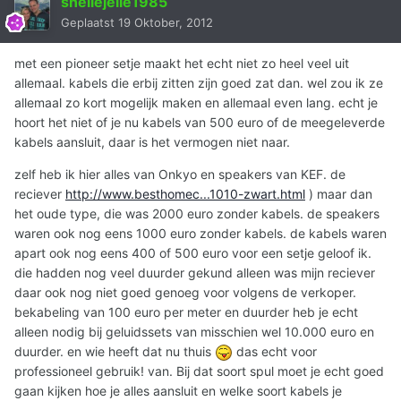
snellejelle1985
Geplaatst
19 Oktober, 2012
met een pioneer setje maakt het echt niet zo heel veel uit
allemaal. kabels die erbij zitten zijn goed zat dan. wel zou ik ze
allemaal zo kort mogelijk maken en allemaal even lang. echt je
hoort het niet of je nu kabels van 500 euro of de meegeleverde
kabels aansluit, daar is het vermogen niet naar.
zelf heb ik hier alles van Onkyo en speakers van KEF. de
reciever
http://www.besthomec...1010-zwart.html
) maar dan
het oude type, die was 2000 euro zonder kabels. de speakers
waren ook nog eens 1000 euro zonder kabels. de kabels waren
apart ook nog eens 400 of 500 euro voor een setje geloof ik.
die hadden nog veel duurder gekund alleen was mijn reciever
daar ook nog niet goed genoeg voor volgens de verkoper.
bekabeling van 100 euro per meter en duurder heb je echt
alleen nodig bij geluidssets van misschien wel 10.000 euro en
duurder. en wie heeft dat nu thuis
das echt voor
professioneel gebruik! van. Bij dat soort spul moet je echt goed
gaan kijken hoe je alles aansluit en welke soort kabels je