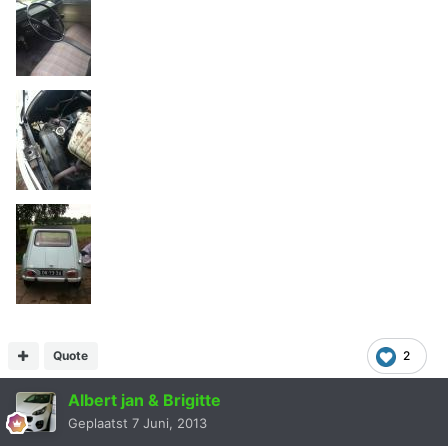
Quote
2
Albert jan & Brigitte
Geplaatst
7 Juni, 2013