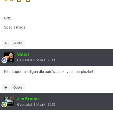
Grtz.
Specialmade
Quote
Smart
Geplaatst
8 Maart, 2013
Niet kapot te krijgen die auto's...leuk, veel toerplezier!
Quote
Jim Brouns
Geplaatst
8 Maart, 2013