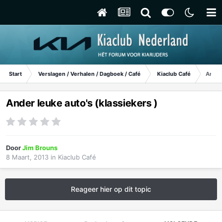
Start
Verslagen / Verhalen / Dagboek / Café
Kiaclub Café
Ander 
Ander leuke auto's (klassiekers )
Door
Jim Brouns
8 Maart, 2013
in
Kiaclub Café
Reageer hier op dit topic