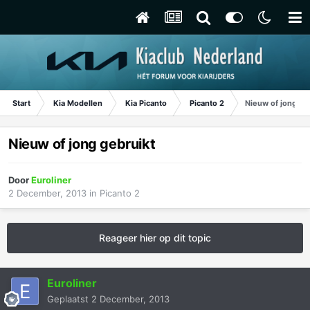
Start
Kia Modellen
Kia Picanto
Picanto 2
Nieuw of jong ge
Nieuw of jong gebruikt
Door
Euroliner
2 December, 2013
in
Picanto 2
Reageer hier op dit topic
Euroliner
Geplaatst
2 December, 2013