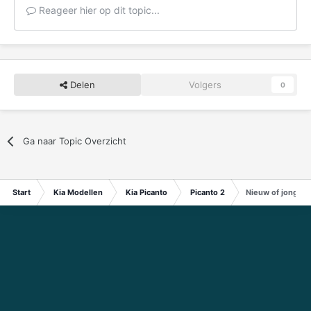
Reageer hier op dit topic...
Delen
Volgers
0
Ga naar Topic Overzicht
Start
Kia Modellen
Kia Picanto
Picanto 2
Nieuw of jong ge