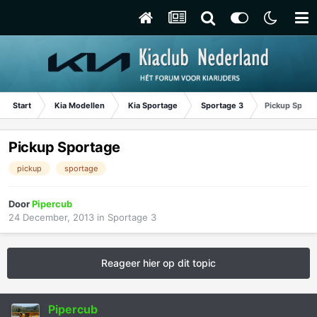
Start
Kia Modellen
Kia Sportage
Sportage 3
Pickup Sport
Pickup Sportage
pickup
sportage
Door
Pipercub
24 December, 2013
in
Sportage 3
Reageer hier op dit topic
Pipercub