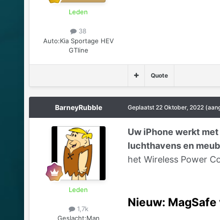
Leden
38
Auto:
Kia Sportage HEV
GTline
Quote
BarneyRubble
Geplaatst
22 Oktober, 2022
(aan
Uw iPhone werkt met Q
luchthavens en meubi
het Wireless Power C
Leden
Nieuw: MagSafe 
1,7k
Geslacht:
Man