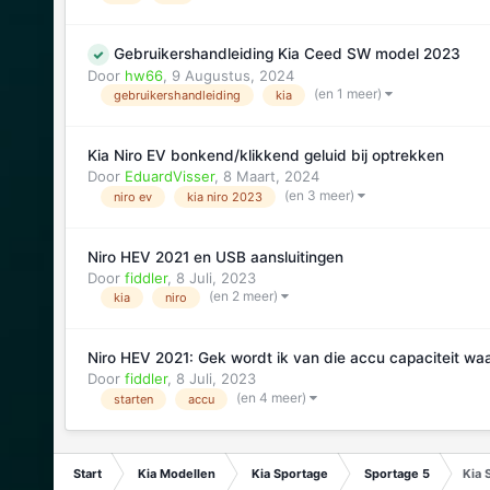
Gebruikershandleiding Kia Ceed SW model 2023
Door
hw66
,
9 Augustus, 2024
(en 1 meer)
gebruikershandleiding
kia
Kia Niro EV bonkend/klikkend geluid bij optrekken
Door
EduardVisser
,
8 Maart, 2024
(en 3 meer)
niro ev
kia niro 2023
Niro HEV 2021 en USB aansluitingen
Door
fiddler
,
8 Juli, 2023
(en 2 meer)
kia
niro
Niro HEV 2021: Gek wordt ik van die accu capaciteit wa
Door
fiddler
,
8 Juli, 2023
(en 4 meer)
starten
accu
Start
Kia Modellen
Kia Sportage
Sportage 5
Kia 