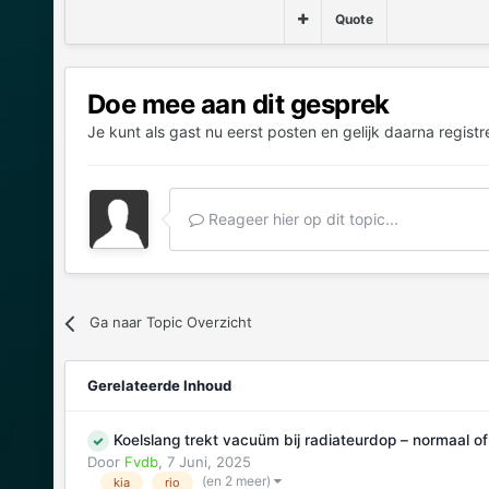
Quote
Doe mee aan dit gesprek
Je kunt als gast nu eerst posten en gelijk daarna registr
Reageer hier op dit topic...
Ga naar Topic Overzicht
Gerelateerde Inhoud
Koelslang trekt vacuüm bij radiateurdop – normaal o
Door
Fvdb
,
7 Juni, 2025
(en 2 meer)
kia
rio