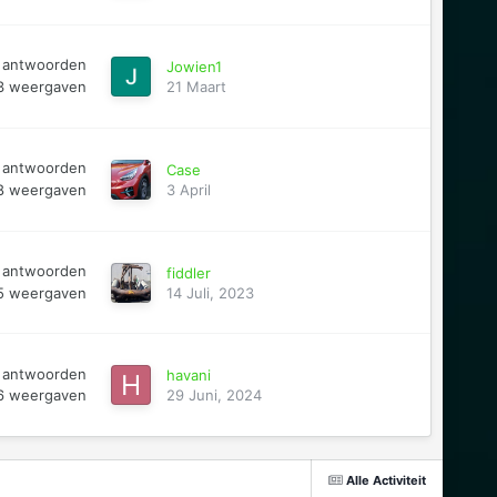
antwoorden
Jowien1
3
weergaven
21 Maart
antwoorden
Case
8
weergaven
3 April
antwoorden
fiddler
5
weergaven
14 Juli, 2023
antwoorden
havani
6
weergaven
29 Juni, 2024
Alle Activiteit