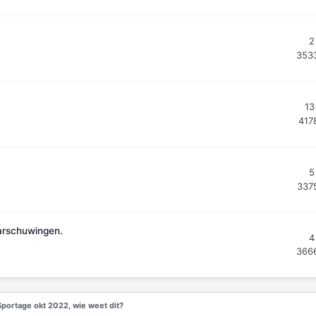
2
353
13
417
5
337
arschuwingen.
4
366
Sportage okt 2022, wie weet dit?