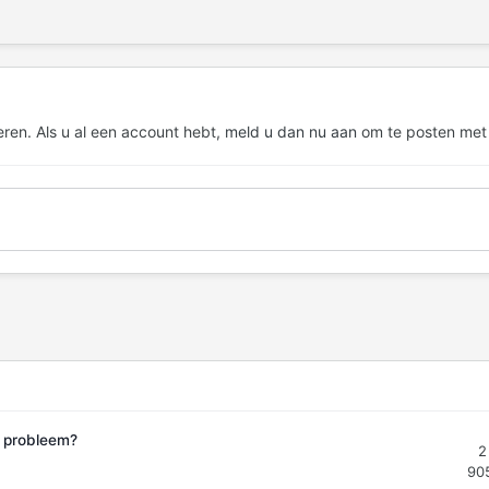
eren. Als u al een account hebt,
meld u dan nu aan
om te posten met
f probleem?
2
90