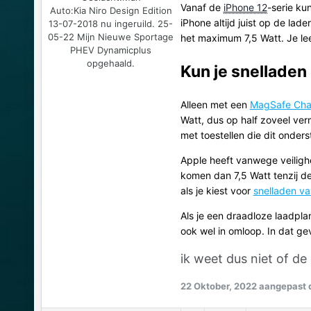
Vanaf de
iPhone 12
-serie ku
Auto:
Kia Niro Design Edition
iPhone altijd juist op de lad
13-07-2018 nu ingeruild. 25-
05-22 Mijn Nieuwe Sportage
het maximum 7,5 Watt. Je le
PHEV Dynamicplus
opgehaald.
Kun je snelladen
Alleen met een
MagSafe Cha
Watt, dus op half zoveel ve
met toestellen die dit onde
Apple heeft vanwege veiligh
komen dan 7,5 Watt tenzij de
als je kiest voor
snelladen va
Als je een draadloze laadpl
ook wel in omloop. In dat ge
ik weet dus niet of de
22 Oktober, 2022
aangepast 