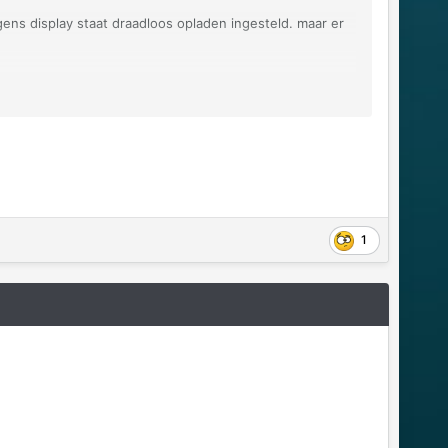
gens display staat draadloos opladen ingesteld. maar er
. wie weet hoe je dit definitief uitzet? per rit kun je het
n oplossing?
1