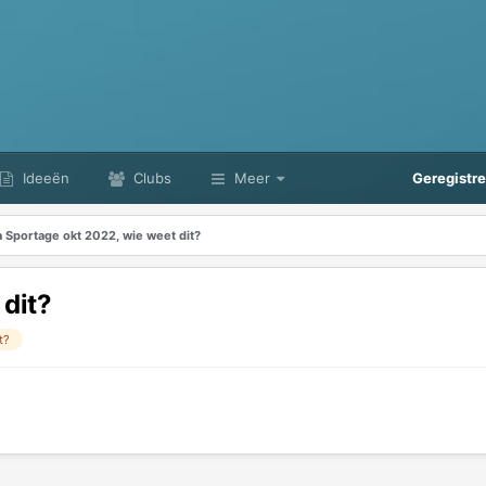
Ideeën
Clubs
Meer
Geregistr
a Sportage okt 2022, wie weet dit?
 dit?
t?