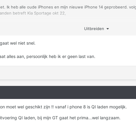
iet. Ik heb alle oude iPhones en mijn nieuwe iPhone 14 geprobeerd. vol
randen betreft Kia Sportage okt 22,
Het bederft echt mijn rijplezier. continu piepjes en getrek aan het stuur
Uitbreiden
w starten staat het weer op assistent. echt niet blij mee, wie weet ee
gaat wel niet snel.
aat alles aan, persoonlijk heb ik er geen last van.
oon moet wel geschikt zijn !! vanaf i phone 8 is QI laden mogelijk.
itvoering QI laden, bij mijn GT gaat het prima...wel langzaam.