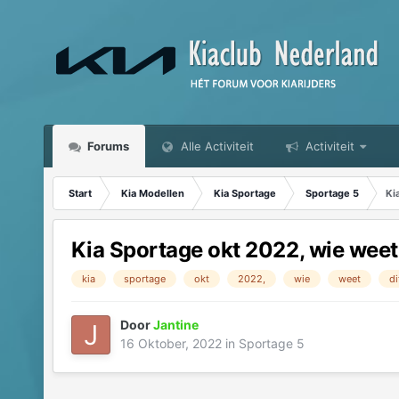
Forums
Alle Activiteit
Activiteit
Start
Kia Modellen
Kia Sportage
Sportage 5
Ki
Kia Sportage okt 2022, wie weet
kia
sportage
okt
2022,
wie
weet
di
Door
Jantine
16 Oktober, 2022
in
Sportage 5