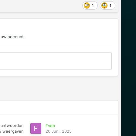
1
1
 uw account.
antwoorden
Fvdb
5
weergaven
20 Juni, 2025