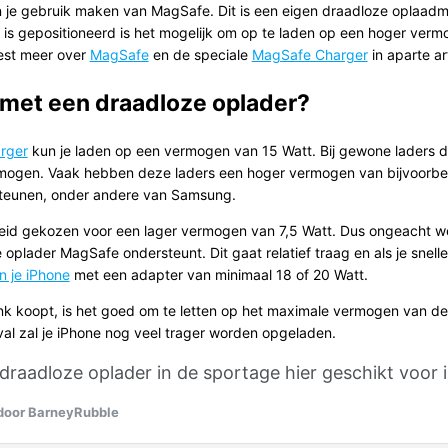
n je gebruik maken van MagSafe. Dit is een eigen draadloze oplaa
er is gepositioneerd is het mogelijk om op te laden op een hoger verm
est meer over
MagSafe
en de speciale
MagSafe Charger
in aparte ar
 met een draadloze oplader?
rger
kun je laden op een vermogen van 15 Watt. Bij gewone laders d
rmogen. Vaak hebben deze laders een hoger vermogen van bijvoorbeel
rsteunen, onder andere van Samsung.
eid gekozen voor een lager vermogen van 7,5 Watt. Dus ongeacht welk
 oplader MagSafe ondersteunt. Dit gaat relatief traag en als je snell
n je iPhone
met een adapter van minimaal 18 of 20 Watt.
ank koopt, is het goed om te letten op het maximale vermogen van de
val zal je iPhone nog veel trager worden opgeladen.
 draadloze oplader in de sportage hier geschikt voor i
door BarneyRubble