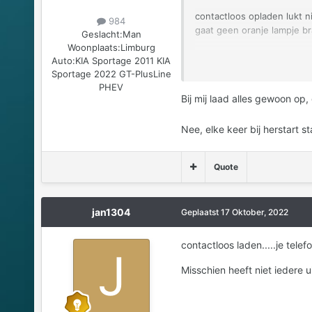
contactloos opladen lukt n
984
gaat geen oranje lampje b
Geslacht:
Man
Woonplaats:
Limburg
En dan de bestuurdershulp. 
Auto:
KIA Sportage 2011 KIA
UIT zetten maar bij opnieu
Sportage 2022 GT-PlusLine
PHEV
Bij mij laad alles gewoon op, 
Nee, elke keer bij herstart st
Quote
jan1304
Geplaatst
17 Oktober, 2022
contactloos laden.....je telef
Misschien heeft niet iedere u