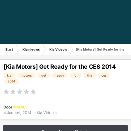
Start
Kia nieuws
Kia Video's
[Kia Motors] Get Ready for the CE
[Kia Motors] Get Ready for the CES 2014
kia
motors
get
ready
for
the
ces
2014
Door
xtra40
4 Januari, 2014
in
Kia Video's