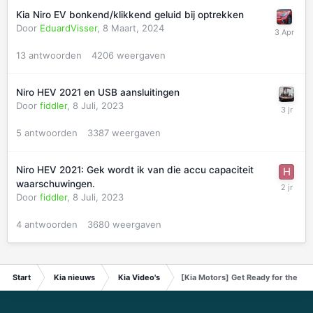
Kia Niro EV bonkend/klikkend geluid bij optrekken
Door
EduardVisser
,
8 Maart, 2024
13
antwoorden
4206
weergaven
Niro HEV 2021 en USB aansluitingen
Door
fiddler
,
8 Juli, 2023
5
antwoorden
3387
weergaven
Niro HEV 2021: Gek wordt ik van die accu capaciteit
waarschuwingen.
Door
fiddler
,
8 Juli, 2023
4
antwoorden
3680
weergaven
Start
Kia nieuws
Kia Video's
[Kia Motors] Get Ready for the CE