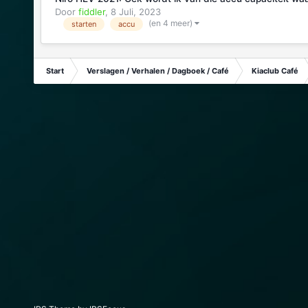
Door
fiddler
,
8 Juli, 2023
(en 4 meer)
starten
accu
Start
Verslagen / Verhalen / Dagboek / Café
Kiaclub Café