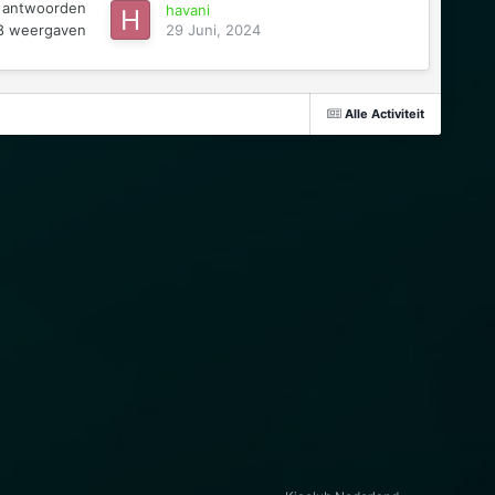
antwoorden
havani
8
weergaven
29 Juni, 2024
Alle Activiteit