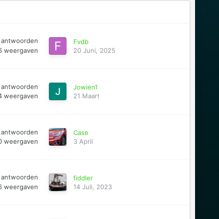
antwoorden
Fvdb
6
weergaven
20 Juni, 2025
antwoorden
Jowien1
4
weergaven
21 Maart
antwoorden
Case
0
weergaven
3 April
antwoorden
fiddler
6
weergaven
14 Juli, 2023