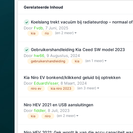
Gerelateerde Inhoud
Koelslang trekt vacuüm bij radiateurdop – normaal o
Door
Fvdb
,
7 Juni, 2025
(en 2 meer)
kia
rio
Gebruikershandleiding Kia Ceed SW model 2023
Door
hw66
,
9 Augustus, 2024
(en 1 meer)
gebruikershandleiding
kia
Kia Niro EV bonkend/klikkend geluid bij optrekken
Door
EduardVisser
,
8 Maart, 2024
(en 3 meer)
niro ev
kia niro 2023
Niro HEV 2021 en USB aansluitingen
Door
fiddler
,
8 Juli, 2023
(en 2 meer)
kia
niro
Niro HEV 2021: Gek wordt ik van die accu capaciteit wa