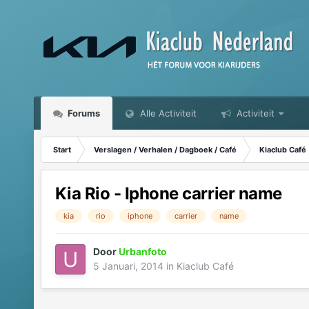
Forums
Alle Activiteit
Activiteit
Start
Verslagen / Verhalen / Dagboek / Café
Kiaclub Café
Kia Rio - Iphone carrier name
kia
rio
iphone
carrier
name
Door
Urbanfoto
5 Januari, 2014
in
Kiaclub Café