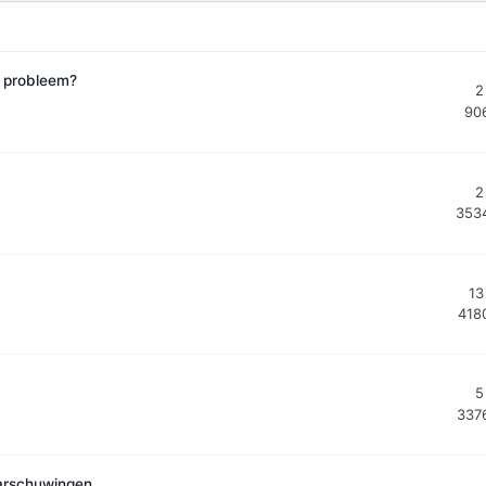
f probleem?
2
90
2
353
13
418
5
337
arschuwingen.