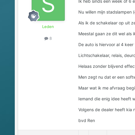
Ik heb sinds een week of 6 e
Nu willen mijn stadslampen (e
Als ik de schakelaar op uit z
Leden
Meestal gaan ze dit wel als 
8
De auto is hiervoor al 4 kee
Lichtschakelaar, relais, deu
Helaas zonder blijvend effec
Men zegt nu dat er een softw
Maar wat ik me afvraag begin
Iemand die enig idee heeft wa
Volgens de dealer heeft kia 
bvd Ren