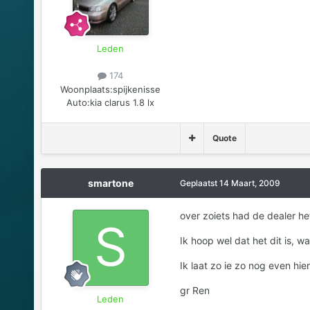
Leden
174
Woonplaats:
spijkenisse
Auto:
kia clarus 1.8 lx
Quote
smartone
Geplaatst
14 Maart, 2009
over zoiets had de dealer het
Ik hoop wel dat het dit is, w
Ik laat zo ie zo nog even hi
gr Ren
Leden