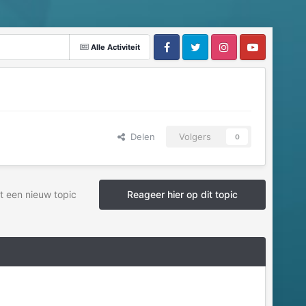
Alle Activiteit
Delen
Volgers
0
t een nieuw topic
Reageer hier op dit topic