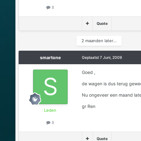
8
Quote
2 maanden later...
smartone
Geplaatst
7 Juni, 2009
Goed ,
de wagen is dus terug gewee
Nu ongeveer een maand later 
gr Ren
Leden
8
Quote