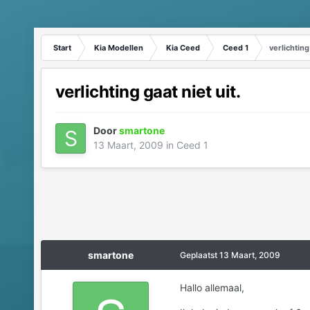
Start
Kia Modellen
Kia Ceed
Ceed 1
verlichting 
verlichting gaat niet uit.
Door
smartone
13 Maart, 2009
in
Ceed 1
smartone
Geplaatst
13 Maart, 2009
Hallo allemaal,