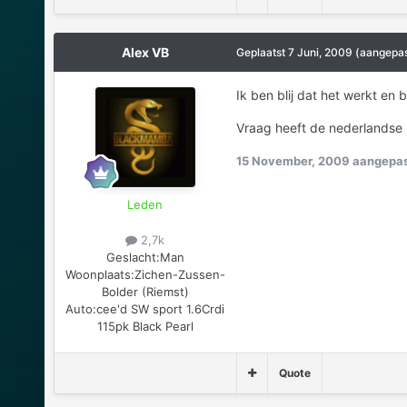
Alex VB
Geplaatst
7 Juni, 2009
(aangepas
Ik ben blij dat het werkt en b
Vraag heeft de nederlandse
15 November, 2009
aangepas
Leden
2,7k
Geslacht:
Man
Woonplaats:
Zichen-Zussen-
Bolder (Riemst)
Auto:
cee'd SW sport 1.6Crdi
115pk Black Pearl
Quote