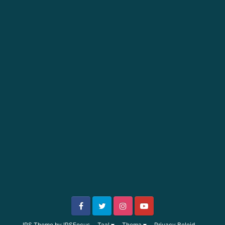
IPS Theme
by
IPSFocus
Taal
Thema
Privacy Beleid