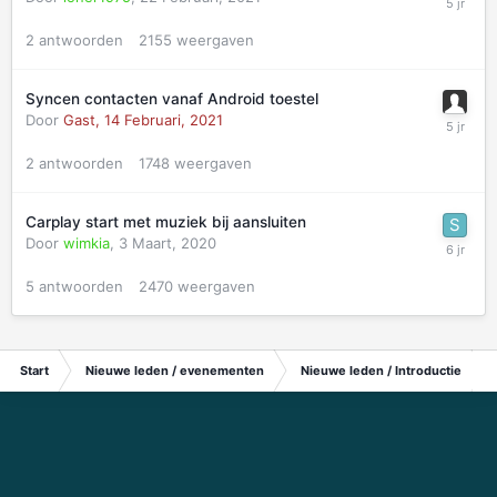
2
antwoorden
2155
weergaven
Syncen contacten vanaf Android toestel
Door
Gast,
14 Februari, 2021
2
antwoorden
1748
weergaven
Carplay start met muziek bij aansluiten
Door
wimkia
,
3 Maart, 2020
5
antwoorden
2470
weergaven
Start
Nieuwe leden / evenementen
Nieuwe leden / Introductie