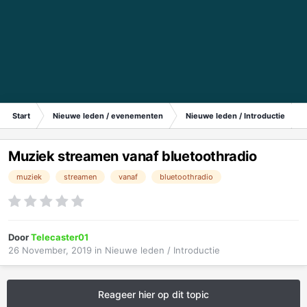
Start
Nieuwe leden / evenementen
Nieuwe leden / Introductie
Muziek streamen vanaf bluetoothradio
muziek
streamen
vanaf
bluetoothradio
Door
Telecaster01
26 November, 2019
in
Nieuwe leden / Introductie
Reageer hier op dit topic