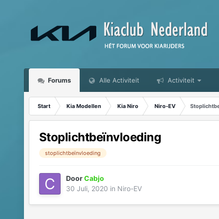
Forums
Alle Activiteit
Activiteit
Start
Kia Modellen
Kia Niro
Niro-EV
Stoplichtb
Stoplichtbeïnvloeding
stoplichtbeïnvloeding
Door
Cabjo
30 Juli, 2020
in
Niro-EV