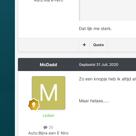
Verzonden vanaf mijn iPh
Dat lijk me sterk.
Quote
McDadd
Geplaatst
31 Juli, 2020
Zo een knopje heb ik altijd 
Maar helaas.....
Leden
35
Auto:
Bijna een E Niro