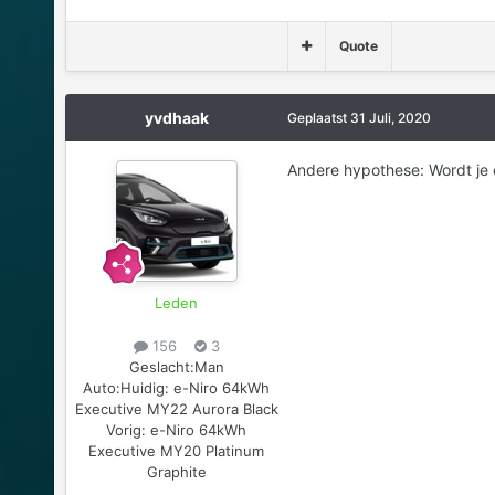
Quote
yvdhaak
Geplaatst
31 Juli, 2020
Andere hypothese: Wordt je e
Leden
156
3
Geslacht:
Man
Auto:
Huidig: e-Niro 64kWh
Executive MY22 Aurora Black
Vorig: e-Niro 64kWh
Executive MY20 Platinum
Graphite