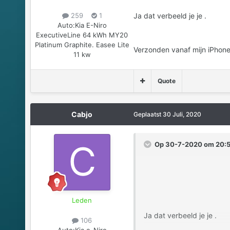
Ja dat verbeeld je je .
259
1
Auto:
Kia E-Niro
ExecutiveLine 64 kWh MY20
Platinum Graphite. Easee Lite
Verzonden vanaf mijn iPhone
11 kw
Quote
Cabjo
Geplaatst
30 Juli, 2020
Op 30-7-2020 om 20:5
Leden
Ja dat verbeeld je je .
106
Auto:
Kia e-Niro