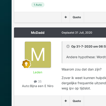
1 Auto
Quote
McDadd
Geplaatst
31 Juli, 2020
Op 31-7-2020 om 06:57
Andere hypothese: Wordt j
Waarom zou dat dan zijn?
Leden
Zover ik weet kunnen hulpdie
35
dergelijke frequentie uitzen
Auto:
Bijna een E Niro
weg ipv op tijdslot.
Quote