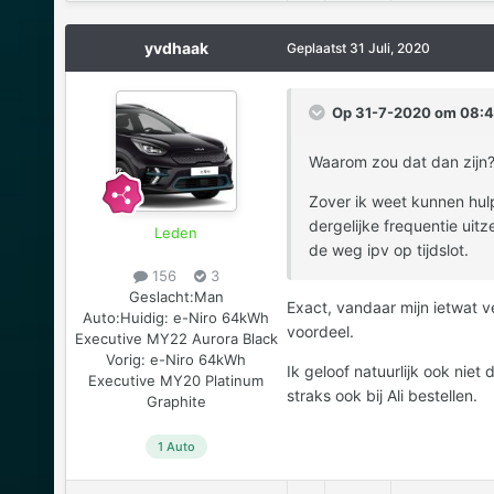
yvdhaak
Geplaatst
31 Juli, 2020
Op 31-7-2020 om 08:4
Waarom zou dat dan zijn
Zover ik weet kunnen hulp
dergelijke frequentie uit
Leden
de weg ipv op tijdslot.
156
3
Geslacht:
Man
Exact, vandaar mijn ietwat v
Auto:
Huidig: e-Niro 64kWh
voordeel.
Executive MY22 Aurora Black
Vorig: e-Niro 64kWh
Ik geloof natuurlijk ook nie
Executive MY20 Platinum
straks ook bij Ali bestellen.
Graphite
1 Auto