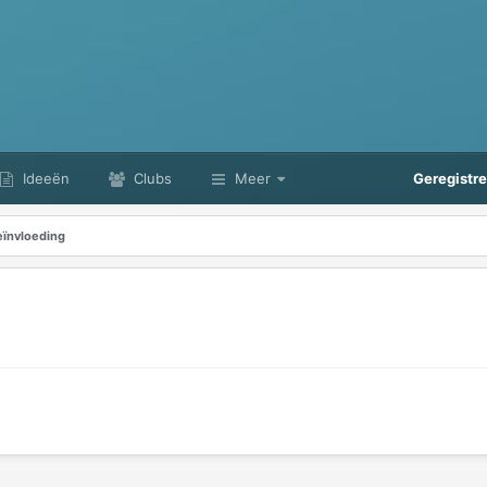
Ideeën
Clubs
Meer
Geregistr
eïnvloeding