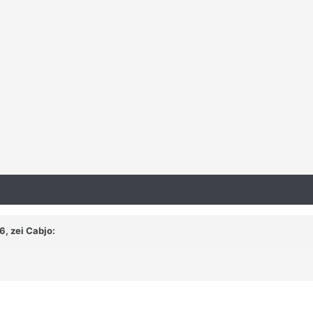
6, zei
Cabjo
: