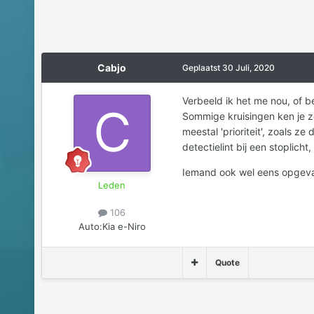
Cabjo
Geplaatst
30 Juli, 2020
Verbeeld ik het me nou, of be
Sommige kruisingen ken je zo 
meestal 'prioriteit', zoals z
detectielint bij een stoplich
Iemand ook wel eens opgeva
Leden
106
Auto:
Kia e-Niro
Quote