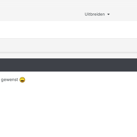
one met Tapatalk
Uitbreiden
al gewenst