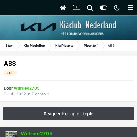
Start
Kia Modellen
Kia Picanto
Picanto 1
ABS
ABS
abs
Door
Wilfried2705
6 Juli, 2022
in
Picanto 1
Reageer hier op dit topic
Wilfried2705