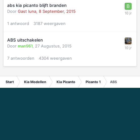
abs kia picanto blijft branden
Door
Gast luna,
8 September, 2015
1
antwoord
3187
weergaven
ABS uitschakelen
Door
man961
,
27 Augustus, 2015
7
antwoorden
4304
weergaven
Start
Kia Modellen
Kia Picanto
Picanto 1
ABS