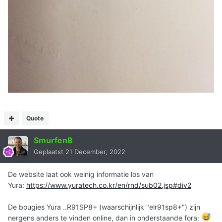
Quote
SmurfenB
Geplaatst
21 December, 2022
De website laat ook weinig informatie los van
Yura:
https://www.yuratech.co.kr/en/rnd/sub02.jsp#div2
De bougies Yura ..R91SP8+ (waarschijnlijk "elr91sp8+") zijn
nergens anders te vinden online, dan in onderstaande fora: