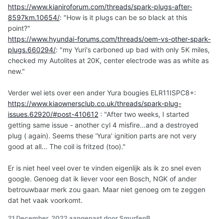
https://www.kianiroforum.com/threads/spark-plugs-after-
8597km.10654/
: "How is it plugs can be so black at this
point?"
https://www.hyundai-forums.com/threads/oem-vs-other-spark-
plugs.660294/
: "my Yuri's carboned up bad with only 5K miles,
checked my Autolites at 20K, center electrode was as white as
new."
Verder wel iets over een ander Yura bougies ELR11ISPC8+:
https://www.kiaownersclub.co.uk/threads/spark-plug-
issues.62920/#post-410612
: "
After two weeks, I started
getting same issue - another cyl 4 misfire...and a destroyed
plug ( again). Seems these 'Yura' ignition parts are not very
good at all... The coil is fritzed (too)."
Er is niet heel veel over te vinden eigenlijk als ik zo snel even
google. Genoeg dat ik liever voor een Bosch, NGK of ander
betrouwbaar merk zou gaan. Maar niet genoeg om te zeggen
dat het vaak voorkomt.
21 December, 2022
aangepast door SmurfenB