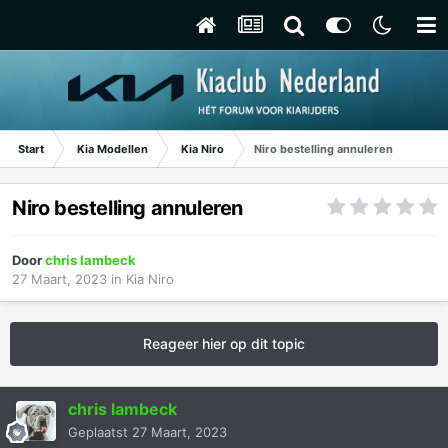
Start
Kia Modellen
Kia Niro
Niro bestelling annuleren
Niro bestelling annuleren
Door
chris lambeck
27 Maart, 2023
in
Kia Niro
Reageer hier op dit topic
chris lambeck
Geplaatst
27 Maart, 2023