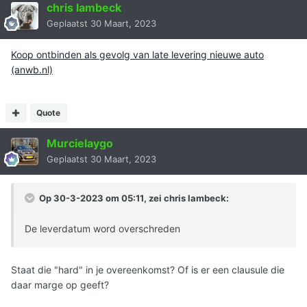
chris lambeck
Geplaatst
30 Maart, 2023
Koop ontbinden als gevolg van late levering nieuwe auto
(anwb.nl)
Quote
Murcielaygo
Geplaatst
30 Maart, 2023
Op 30-3-2023 om 05:11, zei
chris lambeck
:
De leverdatum word overschreden
Staat die "hard" in je overeenkomst? Of is er een clausule die
daar marge op geeft?