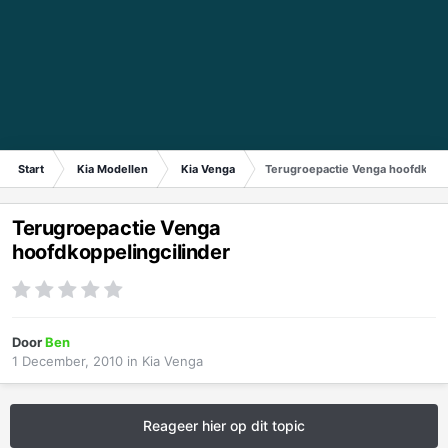
Start
Kia Modellen
Kia Venga
Terugroepactie Venga hoofdkoppe
Terugroepactie Venga
hoofdkoppelingcilinder
Door
Ben
1 December, 2010
in
Kia Venga
Reageer hier op dit topic