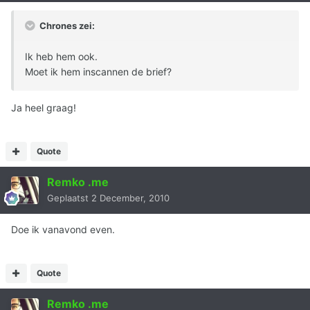
Chrones zei:
Ik heb hem ook.
Moet ik hem inscannen de brief?
Ja heel graag!
Quote
Remko .me
Geplaatst
2 December, 2010
Doe ik vanavond even.
Quote
Remko .me