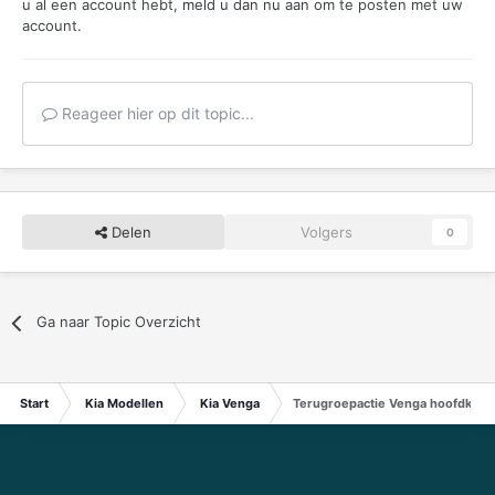
u al een account hebt,
meld u dan nu aan
om te posten met uw
account.
Reageer hier op dit topic...
Delen
Volgers
0
Ga naar Topic Overzicht
Start
Kia Modellen
Kia Venga
Terugroepactie Venga hoofdkoppe