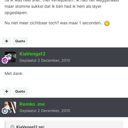
maar stomme sukkel dat ik ben had ik hem als layer
opgeslapen.
Nu niet meer zichtbaar toch? was maar 1 seconden..
Quote
KiaVenga12
Geplaatst
2 December, 2010
Met dank.
Quote
Remko .me
Geplaatst
2 December, 2010
KiaVenga12 zei: