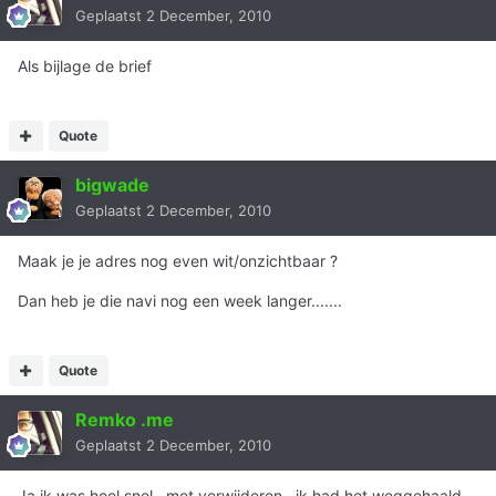
Geplaatst
2 December, 2010
Als bijlage de brief
Quote
bigwade
Geplaatst
2 December, 2010
Maak je je adres nog even wit/onzichtbaar ?
Dan heb je die navi nog een week langer.......
Quote
Remko .me
Geplaatst
2 December, 2010
Ja ik was heel snel.. met verwijderen.. ik had het weggehaald