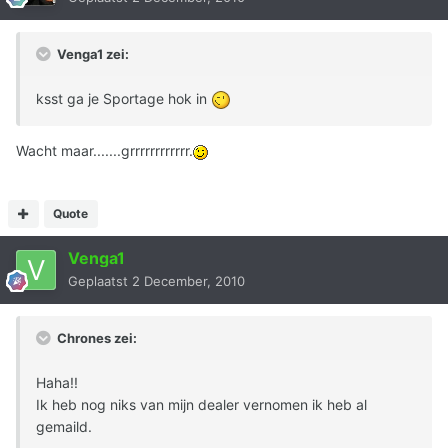
Venga1 zei:
ksst ga je Sportage hok in
Wacht maar.......grrrrrrrrrrrr.
Quote
Venga1
Geplaatst
2 December, 2010
Chrones zei:
Haha!!
Ik heb nog niks van mijn dealer vernomen ik heb al
gemaild.