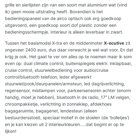
grille en sierlijsten zijn van een soort mat aluminium wat (vind
ik) geen mooie uitstraling heeft. Bovendien is het
bedieningspaneel van de airco optisch ook erg goedkoop
uitgevoerd, een goedkoop soort dof plastic zonder een
bedieningsschermpje. Interieur is alleen leverbaar in zwart.
Tussen het basismodel X-tra en de middenmoter
X-ecutive
zit
ongeveer 2400 euro, dus daar verwacht je wel wat voor. En dat
krijg je ook. Het gaat te ver om alles op te noemen maar ik som
even op: dual climate control, buitenspiegels elektr. inklapbaar,
cruise control, stuurwielbediening voor audio/cruise
control/bluetooth telefoon, leder afgewerkt
stuurwiel/pook/deurpanelen/armsteun, led dagrijverlichting,
regensensor, mistlampen voor, parkeersensoren achter (enorm
handig, moet je hebben), bluetooth in de radio, 17” LM velgen,
chroompakketje, verlichting in zonneklep, afdekhoes
bagagaruimte, bagagenet, lendesteun (alleen
bestuurdersstoel), speciaal motief in de stoelen (de 'bolletjes')
en je kan kiezen uit 2 interieurkleuren…..dat begint er op te
lijken!