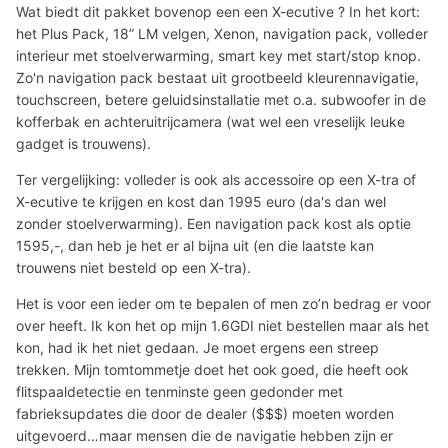
Wat biedt dit pakket bovenop een een X-ecutive ? In het kort:
het Plus Pack, 18” LM velgen, Xenon, navigation pack, volleder
interieur met stoelverwarming, smart key met start/stop knop.
Zo'n navigation pack bestaat uit grootbeeld kleurennavigatie,
touchscreen, betere geluidsinstallatie met o.a. subwoofer in de
kofferbak en achteruitrijcamera (wat wel een vreselijk leuke
gadget is trouwens).
Ter vergelijking: volleder is ook als accessoire op een X-tra of
X-ecutive te krijgen en kost dan 1995 euro (da's dan wel
zonder stoelverwarming). Een navigation pack kost als optie
1595,-, dan heb je het er al bijna uit (en die laatste kan
trouwens niet besteld op een X-tra).
Het is voor een ieder om te bepalen of men zo’n bedrag er voor
over heeft. Ik kon het op mijn 1.6GDI niet bestellen maar als het
kon, had ik het niet gedaan. Je moet ergens een streep
trekken. Mijn tomtommetje doet het ook goed, die heeft ook
flitspaaldetectie en tenminste geen gedonder met
fabrieksupdates die door de dealer ($$$) moeten worden
uitgevoerd…maar mensen die de navigatie hebben zijn er