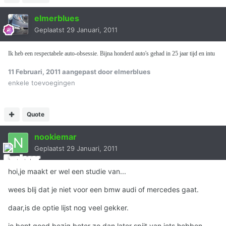
elmerblues
Geplaatst
29 Januari, 2011
Ik heb een respectabele auto-obsessie. Bijna honderd auto's gehad in 25 jaar tijd en intu
11 Februari, 2011
aangepast door elmerblues
enkele toevoegingen
Quote
nookiemar
Geplaatst
29 Januari, 2011
hoi,je maakt er wel een studie van...
wees blij dat je niet voor een bmw audi of mercedes gaat.
daar,is de optie lijst nog veel gekker.
je bent goed bezig beter zo dan later spijt van iets hebben.