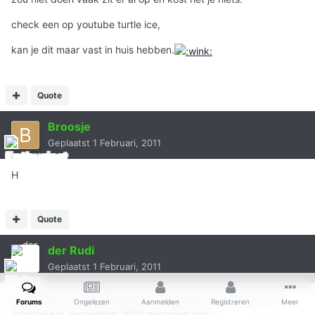
check een op youtube turtle ice,
kan je dit maar vast in huis hebben.
Quote
Broosje
Geplaatst
1 Februari, 2011
H
Quote
der Rudi
Geplaatst
1 Februari, 2011
Ik zal maar niet zeggen hoe ik tot aanschaf van de nieuwe
Forums
Ongelezen
Aanmelden
Registreren
Meer
Sportage in september 2010 gekomen ben ...................