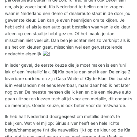
om, als je zover bent, Kia Nederland te bellen om te vragen
waar in Nederland een demo of dealerauto staat in de door jou
gewenste kleur. Dan kan je even heenrijden om te kijken. Je
hebt echt lef als je een auto gaat bestellen waarvan je de kleur
alleen op een staaltje hebt gezien. Of het maakt je dan
misschien niet veel uit. Dan ben je echter niet zo verknipt als ik
als het om kleuren gaat, misschien wel een geruststellende
gedachte eigenlijk
In ieder geval, de eerste keuze die je moet maken is een ‘uni’
lak of een ‘metallic’ lak. Bij Kia ben je dan snel klaar. De enige 2
leverbare uni kleuren zijn Casa White of Clyde Blue. Die laatste
is in veel landen niet eens leverbaar, maar daar heb ik het later
nog over. De meeste mensen die ik ken en die een nieuwe auto
gaan uitzoeken kiezen toch altijd voor een metallic, dit ondanks
de meerprijs. Goede keuze, is ook beter voor de restwaarde.
Ik heb half Nederland doorgesjeest om metallic demo’s te
bekijken. Wat viel mij op: Sirius silver heeft een hele lichte
beige/champagne tint die nauwelijks lijkt op de kleur op de Kia
site. Het is een soort warm zilver, veel warmer dan Machine