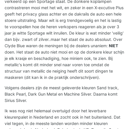
verkeerd op een Sportage staat. De donkere koplampen
contrastreren mooi met het wit, en zeker in een X-excutive Plus
geeft het privacy glass achter en de dakrails de auto een hele
stoere uitstraling. Maar wit is erg trendgevoelig en het is lastig
te voorspellen hoe de heren verkopers reageren als je over 3
jaar je witte Sportage wilt inruilen. De kleur is wat minder 'veilig'
dan bijv. zwart of zilver..maar het staat de auto absoluut. Over
Clyde Blue waren de meningen bij de dealers unaniem:
NIET
doen. Het staat de auto niet mooi en op de donkere kleur schijn
je elk krasje en beschadiging, hoe miniem ook, te zien. Bij
metallic's komt dit minder snel naar voren toe omdat de
structuur van metallic de neiging heeft dit soort dingen te
maskeren (dit kan ik in de praktijk onderschrijven).
Volgens dealers zijn de meest geleverde kleuren Sand track,
Black Pearl, Dark Gun Metal en Machine Silver. Daarna komt
Sirius Silver.
Ik was nog niet helemaal overtuigd door het leverbare
kleurenpalet in Nederland en zocht ook in het buitenland. Dat
viel tegen, in de meeste landen worden minder kleuren