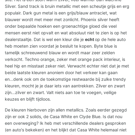
Silver. Sand track is bruin metallic met een scheutje grijs en erg
populair. Dark gun metal is een grijs/blauw antraciet, wat
blauwer wordt met meer met zonlicht. Phoenix silver heeft
onder bepaalde hoeken een groenachtige gloed die veel
mensen eerst niet opvalt en wat absoluut niet te zien is op het
dealerstaaltje. Dat is wel een kleur die je
echt
op de hele auto
heb moeten zien voordat je besluit te kopen. Byte blue is
tamelijk schreeuwend blauw en wordt maar zeer zelden
verkocht. Techno orange, zeker met orange pack interieur, is
heel hip en misstaat zeker niet. Verwacht echter niet dat je met
beide laatste kleuren anoniem door het verkeer kan gaan
en...denk ook om de toekomstige restwaarde bij zulke trendy
kleuren, mocht je je daar iets van aantrekken. Zilver en zwart
zijn…zilver en zwart. Valt niets aan toe te voegen, veilige
keuzes en blijft tijdloos.
De kleuren hierboven zijn allen metallics. Zoals eerder gezegd
zijn er ook 2 solids, de Casa White en Clyde Blue. Is dat nou
een overweging? Ik heb met verschillende dealers gesproken
(en auto's bekeken) en het blijkt dat Casa White helemaal niet