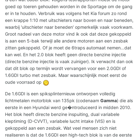
goed op toeren gehouden worden in de Sportage om de gang
er in te houden. Verbruik was volgens het Kia forum zo rond
een krappe 1:10 met uitschieters naar boven en naar beneden,
waarbij 'uitschieter naar beneden' opmerkelijk vaak voorkwam.
Groot nadeel van deze motor vind ik ook dat deze gekoppeld
is aan een 5-bak terwijl alle andere motoren aan een zesbak
zitten gekoppeld. Of je moet de 6traps automaat nemen...dat
kan wel. En het 2.0 blok heeft geen directe benzine injectie
(directe benzine injectie is vaak zuiniger). Ik verwacht dan ook
dat dit blok op termijn wordt vervangen voor een 2.0GDI of
1.6GDI turbo met zesbak. Maar waarschijnlijk moet eerst de
oude voorraad op
De 1.6GDI is een spiksplinternieuw ontworpen volledig
lichtmetalen motorblok van 135pk (codenaam
Gamma
) die als
eerste in een Hyundai werd ge�ntroduceerd in midden 2010.
Het blok heeft directe benzine inspuiting, dual variabele
kleptiming (D-CVVT), variabele lucht intake (VIS) en is
gekoppeld aan een zesbak. Wat veel mensen zich niet
realiseren is dat de 1.6GDI een high-tech blok is van de eerste