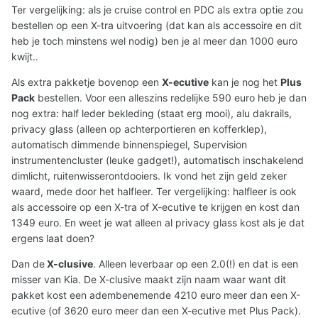
Ter vergelijking: als je cruise control en PDC als extra optie zou
bestellen op een X-tra uitvoering (dat kan als accessoire en dit
heb je toch minstens wel nodig) ben je al meer dan 1000 euro
kwijt..
Als extra pakketje bovenop een
X-ecutive
kan je nog het
Plus
Pack
bestellen. Voor een alleszins redelijke 590 euro heb je dan
nog extra: half leder bekleding (staat erg mooi), alu dakrails,
privacy glass (alleen op achterportieren en kofferklep),
automatisch dimmende binnenspiegel, Supervision
instrumentencluster (leuke gadget!), automatisch inschakelend
dimlicht, ruitenwisserontdooiers. Ik vond het zijn geld zeker
waard, mede door het halfleer. Ter vergelijking: halfleer is ook
als accessoire op een X-tra of X-ecutive te krijgen en kost dan
1349 euro. En weet je wat alleen al privacy glass kost als je dat
ergens laat doen?
Dan de
X-clusive
. Alleen leverbaar op een 2.0(!) en dat is een
misser van Kia. De X-clusive maakt zijn naam waar want dit
pakket kost een adembenemende 4210 euro meer dan een X-
ecutive (of 3620 euro meer dan een X-ecutive met Plus Pack).