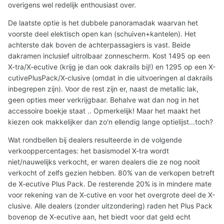
overigens wel redelijk enthousiast over.
De laatste optie is het dubbele panoramadak waarvan het
voorste deel elektisch open kan (schuiven+kantelen). Het
achterste dak boven de achterpassagiers is vast. Beide
dakramen inclusief uitrolbaar zonnescherm. Kost 1495 op een
X-tra/X-ecutive (krijg je dan ook dakrails bij!) en 1295 op een X-
cutivePlusPack/X-clusive (omdat in die uitvoeringen al dakrails
inbegrepen zijn). Voor de rest zijn er, naast de metallic lak,
geen opties meer verkrijgbaar. Behalve wat dan nog in het
accessoire boekje staat .. Opmerkelijk! Maar het maakt het
kiezen ook makkelijker dan zo'n ellendig lange optielijst...toch?
Wat rondbellen bij dealers resulteerde in de volgende
verkooppercentages: het basismodel X-tra wordt
niet/nauwelijks verkocht, er waren dealers die ze nog nooit
verkocht of zelfs gezien hebben. 80% van de verkopen betreft
de X-ecutive Plus Pack. De resterende 20% is in mindere mate
voor rekening van de X-cutive en voor het overgrote deel de X-
clusive. Alle dealers (zonder uitzondering) raden het Plus Pack
bovenop de X-ecutive aan, het biedt voor dat geld echt