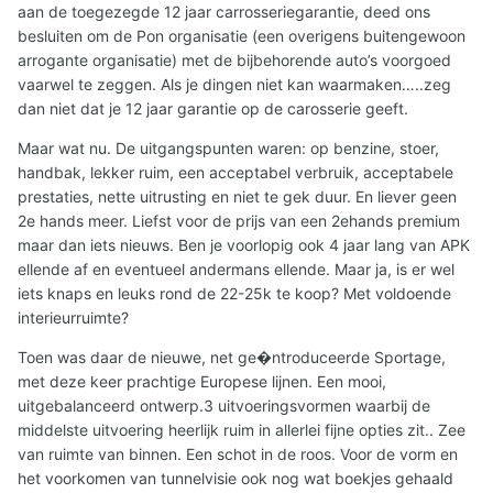
aan de toegezegde 12 jaar carrosseriegarantie, deed ons
besluiten om de Pon organisatie (een overigens buitengewoon
arrogante organisatie) met de bijbehorende auto’s voorgoed
vaarwel te zeggen. Als je dingen niet kan waarmaken…..zeg
dan niet dat je 12 jaar garantie op de carosserie geeft.
Maar wat nu. De uitgangspunten waren: op benzine, stoer,
handbak, lekker ruim, een acceptabel verbruik, acceptabele
prestaties, nette uitrusting en niet te gek duur. En liever geen
2e hands meer. Liefst voor de prijs van een 2ehands premium
maar dan iets nieuws. Ben je voorlopig ook 4 jaar lang van APK
ellende af en eventueel andermans ellende. Maar ja, is er wel
iets knaps en leuks rond de 22-25k te koop? Met voldoende
interieurruimte?
Toen was daar de nieuwe, net ge�ntroduceerde Sportage,
met deze keer prachtige Europese lijnen. Een mooi,
uitgebalanceerd ontwerp.3 uitvoeringsvormen waarbij de
middelste uitvoering heerlijk ruim in allerlei fijne opties zit.. Zee
van ruimte van binnen. Een schot in de roos. Voor de vorm en
het voorkomen van tunnelvisie ook nog wat boekjes gehaald