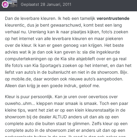
Geplaatst
28 Januari, 2011
Dan de leverbare kleuren. Ik heb een tamelijk
verontrustende
kleurentic, dus je bent gewaarschuwd, komt best een lang
verhaal nu. Urenlang kan ik naar plaatjes kijken, foto’s zoeken
op het internet van alle leverbare kleuren en maar piekeren
over de kleur. Ik kan er geen genoeg van krijgen. Het beste
advies wat ik je dan ook kan geven is: sla die ingekleurde
computertekeningen op de Kia site alsjeblieft over en ga real
life foto’s van Kia Sportage’s zoeken op het internet, en dan het
liefst van auto’s in de buitenlucht en niet in de showroom. Bijv.
op mobile.de, daar worden ook nieuwe auto’s aangeboden.
Alleen dan krijg je een goede indruk, geloof me.
Kleur is puur persoonlijk. Kan je uren over oeverloos over
ouweho..uhm... kleppen maar smaak is smaak. Toch een paar
kleine tips, want het ziet er op een klein kleurenstaaltje in de
showroom bij de dealer ALTIJD anders uit dan als op een
complete auto die buiten staat te glimmen. Zelfs kleur op een
complete auto in de showroom ziet er anders uit dan op een
parkeerplaats buiten in de zon. Ik raad je dan ook zeker aan