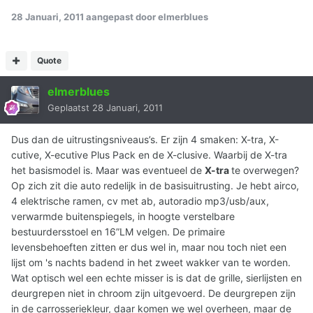
28 Januari, 2011
aangepast door elmerblues
Quote
elmerblues
Geplaatst
28 Januari, 2011
Dus dan de uitrustingsniveaus’s. Er zijn 4 smaken: X-tra, X-
cutive, X-ecutive Plus Pack en de X-clusive. Waarbij de X-tra
het basismodel is. Maar was eventueel de
X-tra
te overwegen?
Op zich zit die auto redelijk in de basisuitrusting. Je hebt airco,
4 elektrische ramen, cv met ab, autoradio mp3/usb/aux,
verwarmde buitenspiegels, in hoogte verstelbare
bestuurdersstoel en 16”LM velgen. De primaire
levensbehoeften zitten er dus wel in, maar nou toch niet een
lijst om 's nachts badend in het zweet wakker van te worden.
Wat optisch wel een echte misser is is dat de grille, sierlijsten en
deurgrepen niet in chroom zijn uitgevoerd. De deurgrepen zijn
in de carrosseriekleur, daar komen we wel overheen, maar de