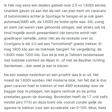
Ik heb nog eens wat dealers gebeld over 2.0 vs 1.6GDI advies.
Unaniem gaven ze aan dat als niet van plan bent om caravans
of betonmolens achter je Sportage te hangen en je ook geen
automaat/4WD wilt, de 1.6GDI de beste optie was. Stil, zuinig
en sterk zat waren vaak gehoorde uitingen, wat straks ook bij
inruil hogelijk wordt gewaardeerd (de benzine wordt niet
goedkoper namelijk, zeker niet als de recessie over is).
Overigens is die 2.0 wel een *ontzettend* goede trekker. Er
mag 1900 kilo aan de trekhaak hangen! Ter vergelijking: de
1.6GDI maar 1200 kilo. Dus wil je met je Tabbert tandemasser
met dubbele voortent de Alpen in...of met de Bayliner richting
Gardameer....dan weet je wat te kiezen.
Na een weekje nadenken en een proefrit was ik er uit. Het
moest de 1.6GDI worden. Het moderne blok, het feit dat ik dus
geen caravan hoef te trekken of met 4WD enkeldiep door de
bagger loop te ploegen, het lagere verbruik en de prima
prestaties gaven de doorslag. Bovendien heeft de 1.7 crdi zelfs
minder pk’s (115) en deze komt ook vooruit zonder gelijk de
agenda te trekken voor een acceleratie van 0-100. Mooi, hield