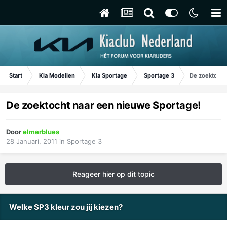
Start
Kia Modellen
Kia Sportage
Sportage 3
De zoektocht
De zoektocht naar een nieuwe Sportage!
Door
elmerblues
28 Januari, 2011
in
Sportage 3
Reageer hier op dit topic
Welke SP3 kleur zou jij kiezen?