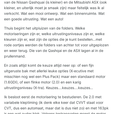
van de Nissan Qashquai (is kleiner) en de Mitsubishi ASX (ook
kleiner, en uiterlijk moet je smaak zijn) maar feitelijk was ik al
verkocht. Wat een mooi ontwerp. Wat een binnenruimte. Wat
een goede uitrusting. Wat een auto!
Thuis begint het uitpluizen van de folders. Welke
motoriseringen zijn er, welke uitrustingsniveaus zijn er, welke
kleuren zijn er, wat zijn de opties die je kunt bestellen…met
rode oortjes werden de folders van achter tot voor uitgeplozen
en weer terug. Die van de Qashqai en de ASX lagen al in de
prullenmand.
En zoals altijd komt de keuze altijd neer op: of een fijn
uitgeruste bak met allerlei leuke opties (X-ecutive met
misschien nog wel een Plus Pack) maar een standaard motor
(1.6GDI), of een flinke motor (2.0) en een karig
uitrustingsniveau (X-tra). Keuzes….keuzes….keuzes…
Ik besloot eerst de motorisering te bestuderen. De 2.0 met
variabele kleptiming (ik denk elke keer dat CVVT staat voor
CVT, dus een automaat, maar dat is dus niet zo) en met 163pk
is een wat ouder blok. Volgens testrapporten moest de motor