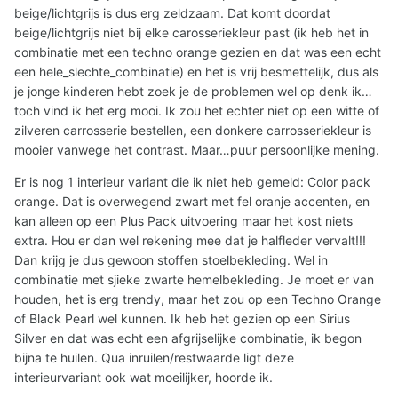
beige/lichtgrijs is dus erg zeldzaam. Dat komt doordat
beige/lichtgrijs niet bij elke carosseriekleur past (ik heb het in
combinatie met een techno orange gezien en dat was een echt
een hele_slechte_combinatie) en het is vrij besmettelijk, dus als
je jonge kinderen hebt zoek je de problemen wel op denk ik…
toch vind ik het erg mooi. Ik zou het echter niet op een witte of
zilveren carrosserie bestellen, een donkere carrosseriekleur is
mooier vanwege het contrast. Maar…puur persoonlijke mening.
Er is nog 1 interieur variant die ik niet heb gemeld: Color pack
orange. Dat is overwegend zwart met fel oranje accenten, en
kan alleen op een Plus Pack uitvoering maar het kost niets
extra. Hou er dan wel rekening mee dat je halfleder vervalt!!!
Dan krijg je dus gewoon stoffen stoelbekleding. Wel in
combinatie met sjieke zwarte hemelbekleding. Je moet er van
houden, het is erg trendy, maar het zou op een Techno Orange
of Black Pearl wel kunnen. Ik heb het gezien op een Sirius
Silver en dat was echt een afgrijselijke combinatie, ik begon
bijna te huilen. Qua inruilen/restwaarde ligt deze
interieurvariant ook wat moeilijker, hoorde ik.