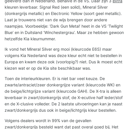
geleverd dan in Nederland. Behalve in de VS. Daar zijn 3
extra
kleuren leverbaar. Signal Red (een solid), Mineral Silver
(donkergrijs metallic) en Electronic Yellow (soort geel metallic).
Laat je trouwens niet van de wijs brengen door andere
naampjes. Voorbeeldje: ‘Dark Gun Metal’ heet in de VS ‘Twilight
Blue’ en in Duitsland ‘Winchestergrau’. Maar ze hebben gewoon
hetzelfde Kia kleurnummer.
Ik vond het Mineral Silver erg mooi (kleurcode E6S) maar
volgens Kia Nederland was deze kleur echt niet te bestellen in
Europa en kwam deze ook (voorlopig?) niet. Dus ik moest echt
kiezen wat er op de Kia site beschikbaar was.
Toen de interieurkleuren. Er is niet bar veel keuze. De
zwarte/antraciet/zeer donkergrijze variant (kleurcode WK) en
de beige/lichtgrijze variant (kleurcode GAH). De X-tra is alleen
leverbaar in zwart/donkergrijs stof, de X-ecutive half leder/stof
en de X-clusive volleder. De 2 laatste uitvoeringen kan je naast
zwart/donkergrijs dus ook in beige/lichtgrijs kleur bestellen.
Volgens dealers wordt in 99% van de gevallen
zwart/donkergrijs besteld want dat past overal goed bij. Het