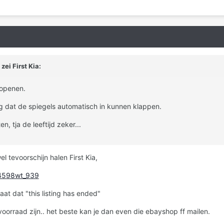
ei First Kia:
 openen.
ig dat de spiegels automatisch in kunnen klappen.
n, tja de leeftijd zeker...
l tevoorschijn halen First Kia,
t_4598wt_939
t dat "this listing has ended"
voorraad zijn.. het beste kan je dan even die ebayshop ff mailen.