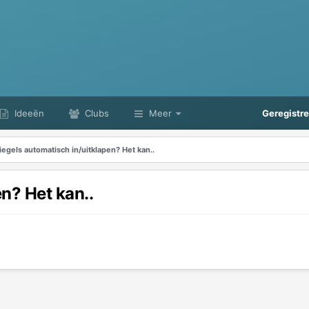
Ideeën
Clubs
Meer
Geregistr
iegels automatisch in/uitklapen? Het kan..
n? Het kan..