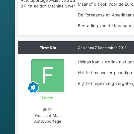
Auto:
Sportage X-clusive 2wd
Maar of dit ook voor de Euro
B First edition Machine Silver
De Koreaanse en Amerikaanse
Bedrading van de Koreaan/US
First Kia
Geplaatst
7 September, 2011
Helaas kan ik de link niet op
Het lijkt me wel erg handig 
Blijf het regelmatig vergeten, 
Leden
29
Geslacht:
Man
Auto:
Sportage