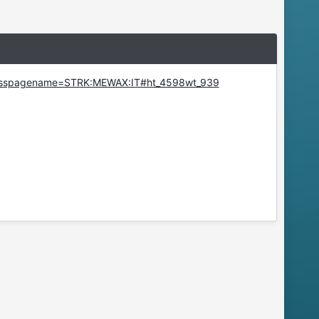
m=&sspagename=STRK:MEWAX:IT#ht_4598wt_939