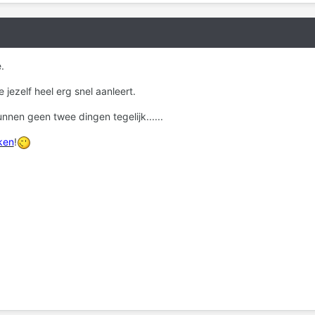
.
e jezelf heel erg snel aanleert.
nen geen twee dingen tegelijk......
ken
!