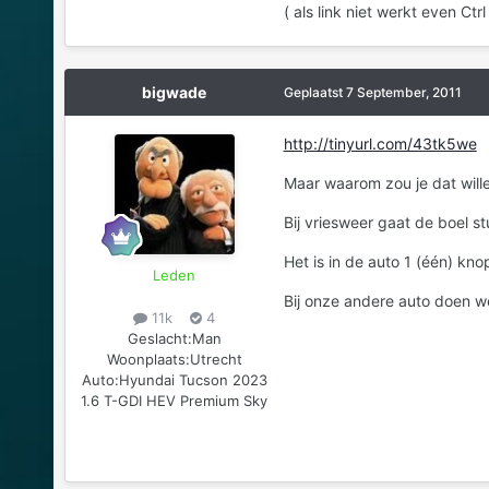
( als link niet werkt even Ctr
bigwade
Geplaatst
7 September, 2011
http://tinyurl.com/43tk5we
Maar waarom zou je dat will
Bij vriesweer gaat de boel s
Het is in de auto 1 (één) kno
Leden
Bij onze andere auto doen w
11k
4
Geslacht:
Man
Woonplaats:
Utrecht
Auto:
Hyundai Tucson 2023
1.6 T-GDI HEV Premium Sky