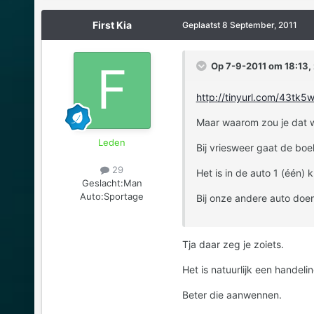
First Kia
Geplaatst
8 September, 2011
Op 7-9-2011 om 18:13, 
http://tinyurl.com/43tk5
Maar waarom zou je dat w
Leden
Bij vriesweer gaat de boe
29
Het is in de auto 1 (één) 
Geslacht:
Man
Auto:
Sportage
Bij onze andere auto doe
Tja daar zeg je zoiets.
Het is natuurlijk een handeli
Beter die aanwennen.