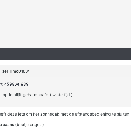
, zei Timo0103:
#ht_4598wt_939
ptie blijft gehandhaafd ( wintertijd ).
eft deze iets om het zonnedak met de afstandsbediening te sluiten
Koreaans (beetje engels)