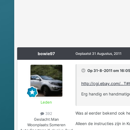
bowie97
Geplaatst
31 Augustus, 2011
Op 31-8-2011 om 16:05
http://cgi.ebay.com/...T
Erg handig en handmatige o
Leden
Was al eerder bekend ook he
392
Geslacht:
Man
Alleen de instructies zijn in 
Woonplaats:
Someren