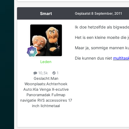
Smart
Geplaatst
8 September, 2011
Ik doe hetzelfde als bigwade
Het is een kleine moeite die j
Maar ja, sommige mannen kun
Die kunnen dus niet
multitas
Leden
10,5k
1
Geslacht:
Man
Woonplaats:
Achterhoek
Auto:
Kia Venga X-ecutive
Panoramadak Fullmap
navigatie RVS accessoires 17
inch lichtmetaal