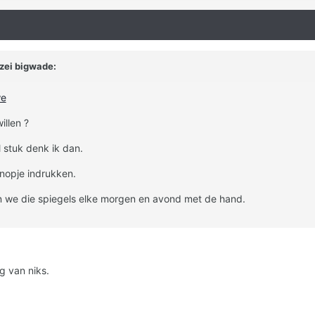
zei bigwade:
we
illen ?
l stuk denk ik dan.
knopje indrukken.
n we die spiegels elke morgen en avond met de hand.
ng van niks.