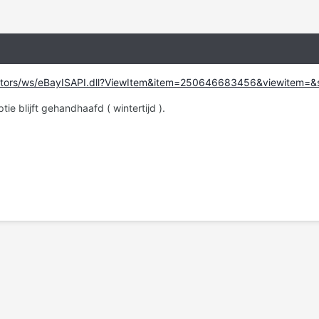
motors/ws/eBayISAPI.dll?ViewItem&item=250646683456&viewite
e blijft gehandhaafd ( wintertijd ).