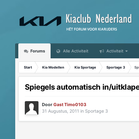
Forums
Alle Activiteit
Activiteit
Start
Kia Modellen
Kia Sportage
Sportage 3
Sp
Spiegels automatisch in/uitklape
Door
Gast Timo0103
31 Augustus, 2011
in
Sportage 3