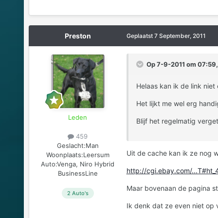
Preston
Geplaatst
7 September, 2011
Op 7-9-2011 om 07:59, z
Helaas kan ik de link niet
Het lijkt me wel erg hand
Leden
Blijf het regelmatig vergete
459
Geslacht:
Man
Uit de cache kan ik ze nog we
Woonplaats:
Leersum
Auto:
Venga, Niro Hybrid
http://cgi.ebay.com/...T#h
BusinessLine
Maar bovenaan de pagina staa
2 Auto's
Ik denk dat ze even niet op 