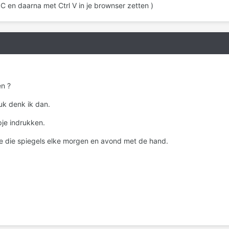
l C en daarna met Ctrl V in je brownser zetten )
en ?
tuk denk ik dan.
pje indrukken.
e die spiegels elke morgen en avond met de hand.