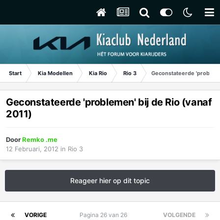
Start
Kia Modellen
Kia Rio
Rio 3
Geconstateerde 'problemen
Geconstateerde 'problemen' bij de Rio (vanaf
2011)
Door
Remko .me
12 Februari, 2012
in
Rio 3
Reageer hier op dit topic
VORIGE
Pagina 26 van 26
VOLGENDE