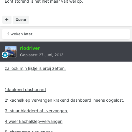
Echt storend is het niet maar valt wel op.
Quote
2 weken later...
riodriver
Geplaatst
27 Juni, 2013
zal ook m,n lijstje is erbij zetten.
1:krakend dashboard
2: kachelklep vervangen krakend dashboard ineens opgelost.
3: stuur bladderd af -vervangen.
4:weer kachelklep-vervangen
5: aircopomp-vervangen