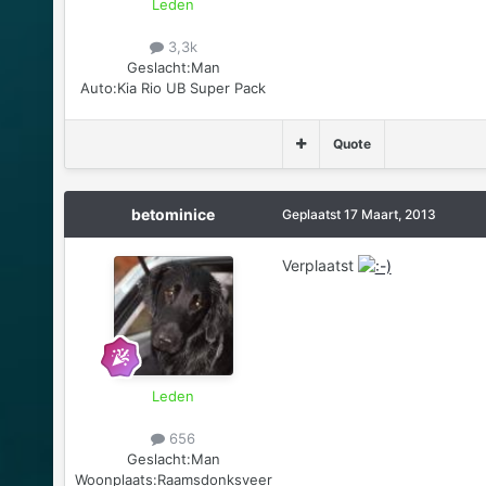
Leden
3,3k
Geslacht:
Man
Auto:
Kia Rio UB Super Pack
Quote
betominice
Geplaatst
17 Maart, 2013
Verplaatst
Leden
656
Geslacht:
Man
Woonplaats:
Raamsdonksveer