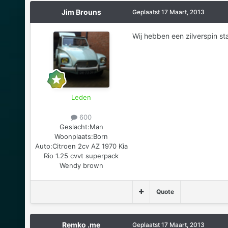
Jim Brouns
Geplaatst
17 Maart, 2013
Wij hebben een zilverspin sta
Leden
600
Geslacht:
Man
Woonplaats:
Born
Auto:
Citroen 2cv AZ 1970 Kia
Rio 1.25 cvvt superpack
Wendy brown
Quote
Remko .me
Geplaatst
17 Maart, 2013