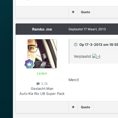
Quote
Remko .me
Geplaatst
17 Maart, 2013
Op 17-3-2013 om 18:59
Verplaatst
Leden
Merci!
3,3k
Geslacht:
Man
Auto:
Kia Rio UB Super Pack
Quote