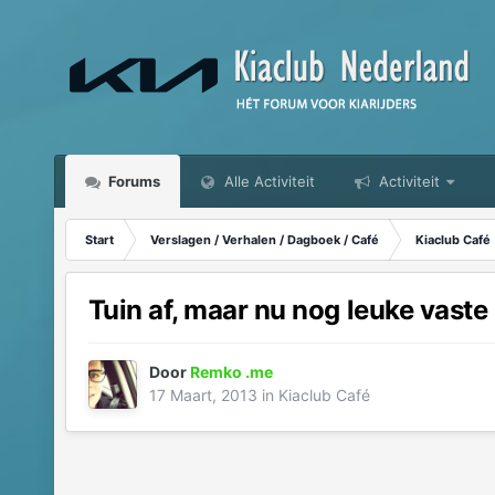
Forums
Alle Activiteit
Activiteit
Start
Verslagen / Verhalen / Dagboek / Café
Kiaclub Café
Tuin af, maar nu nog leuke vaste
Door
Remko .me
17 Maart, 2013
in
Kiaclub Café