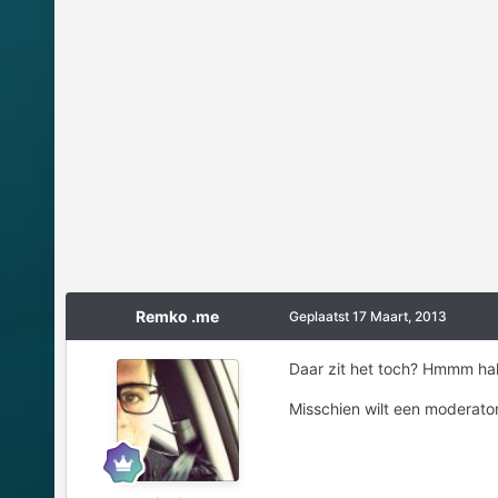
Remko .me
Geplaatst
17 Maart, 2013
Daar zit het toch? Hmmm hah
Misschien wilt een moderato