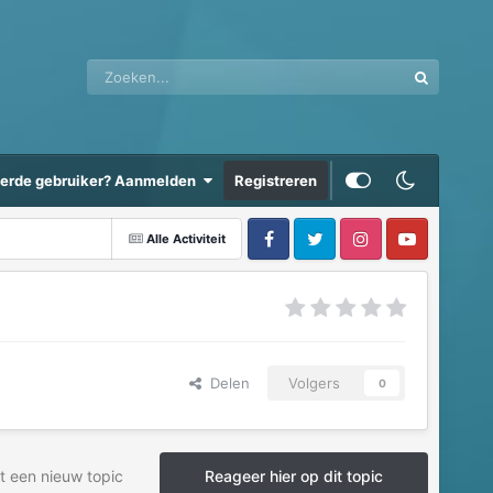
eerde gebruiker? Aanmelden
Registreren
Alle Activiteit
Delen
Volgers
0
t een nieuw topic
Reageer hier op dit topic