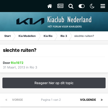
Start
Kia Modellen
Kia Rio
Rio 3
slechte ruiten?
slechte ruiten?
Door
Rio1972
31 Maart, 2013
in
Rio 3
Reageer hier op dit topic
VORIGE
Pagina 1 van 2
VOLGENDE