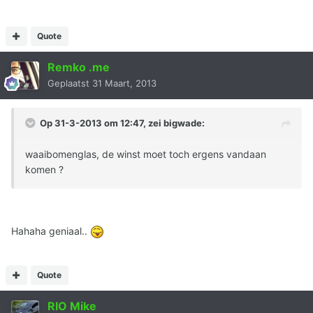
Quote
Remko .me
Geplaatst
31 Maart, 2013
Op 31-3-2013 om 12:47, zei bigwade:
waaibomenglas, de winst moet toch ergens vandaan
komen ?
Hahaha geniaal..
Quote
RIO Mike