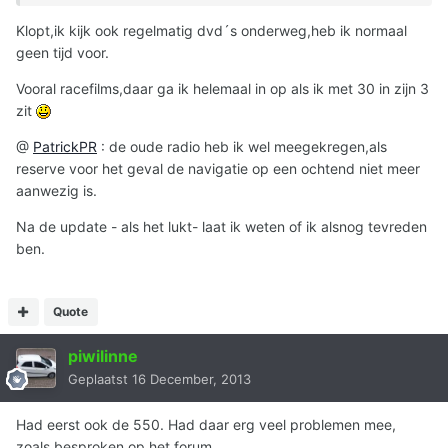
Klopt,ik kijk ook regelmatig dvd´s onderweg,heb ik normaal
geen tijd voor.
Vooral racefilms,daar ga ik helemaal in op als ik met 30 in zijn 3
zit
@
PatrickPR
: de oude radio heb ik wel meegekregen,als
reserve voor het geval de navigatie op een ochtend niet meer
aanwezig is.
Na de update - als het lukt- laat ik weten of ik alsnog tevreden
ben.
Quote
piwilinne
Geplaatst
16 December, 2013
Had eerst ook de 550. Had daar erg veel problemen mee,
zoals besproken op het forum.