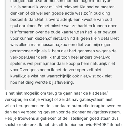
meegemaakt.Dat er mensen met een nog minder type
zijn,is natuurlijk voor mij niet relevant.Kia had na moeten
denken of dit wel een goede actie was,zo´n oud ding
bedoel ik dan.Het is overduidelijk een kwestie van oud
spul opruimen.En het minste wat ze hadden kunnen doen
is informeren over de oude kaarten,dan had je er bewust
voor kunnen kiezen,of niet.Dit vind ik geen klein detail.Het
was alleen maar hossanna,zou een dief van mijn eigen
portemonee zijn als ik hem niet had genomen volgens de
verkoper.Daar denk ik (nu) toch heel anders over.Dvd
speler is wel prima,maar daar koop je hem natuurlijk niet
voor.Overigens neem ik het de verkoper zelf niet
kwalijk,die wist het waarschijnlijk ook niet,wist ook niet
hoe het ding werkte bij aflevering.
is het niet mogelijk om terug te gaan naar de kiadealer/
verkoper, en dat je vraagt of zei dit navigatiesysteem niet
willen terugnemen en de standaard autoradio terugbouwen en
dan een vergoeding geven voor de pioneer navigatiesysteem.
Heb je trouwens al gekeken of de i stellingen goed staan dus
snelste route enz. Ik heb dezelfde pioneer avic-F940BT ik heb