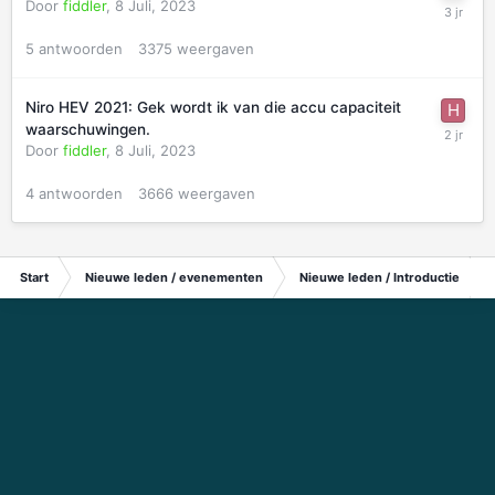
Door
fiddler
,
8 Juli, 2023
5
antwoorden
3375
weergaven
Niro HEV 2021: Gek wordt ik van die accu capaciteit
waarschuwingen.
Door
fiddler
,
8 Juli, 2023
4
antwoorden
3666
weergaven
Start
Nieuwe leden / evenementen
Nieuwe leden / Introductie