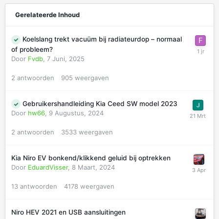
Gerelateerde Inhoud
Koelslang trekt vacuüm bij radiateurdop – normaal
of probleem?
Door
Fvdb
,
7 Juni, 2025
2
antwoorden
905
weergaven
Gebruikershandleiding Kia Ceed SW model 2023
Door
hw66
,
9 Augustus, 2024
2
antwoorden
3533
weergaven
Kia Niro EV bonkend/klikkend geluid bij optrekken
Door
EduardVisser
,
8 Maart, 2024
13
antwoorden
4178
weergaven
Niro HEV 2021 en USB aansluitingen