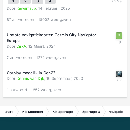
1
2
3
4
Door
Kawamaup
,
14 Februari, 2025
87
antwoorden
15002
weergaven
Update navigatiekaarten Garmin City Navigator
Europe
Door
DirkA
,
12 Maart, 2024
2
antwoorden
1275
weergaven
Carplay mogelijk in Gen2?
Door
Dennis van Dijk
,
10 September, 2023
1
antwoord
1652
weergaven
Start
Kia Modellen
Kia Sportage
Sportage 3
Navigatie stu