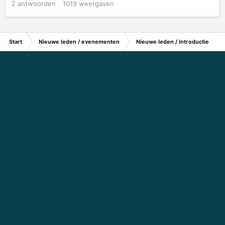
2
antwoorden
1019
weergaven
Start
Nieuwe leden / evenementen
Nieuwe leden / Introductie