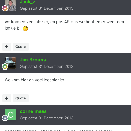
Jack_z
Geplaatst
31 December, 2013
welkom en veel plezier, en pas 49 dus we hebben er weer een
jonkie bij
Quote
Jim Brouns
Geplaatst
31 December, 2013
Welkom hier en veel leesplezier
Quote
corne maas
Geplaatst
31 December, 2013