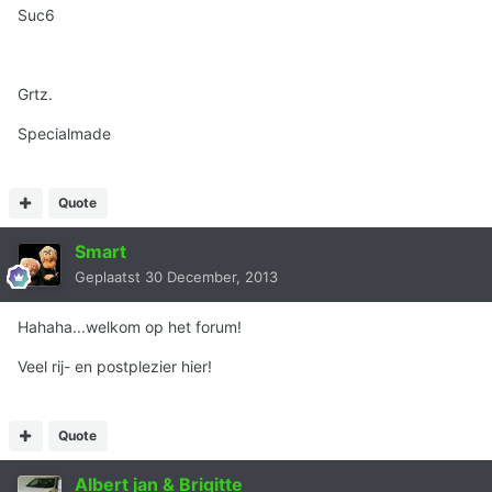
Suc6
Grtz.
Specialmade
Quote
Smart
Geplaatst
30 December, 2013
Hahaha...welkom op het forum!
Veel rij- en postplezier hier!
Quote
Albert jan & Brigitte