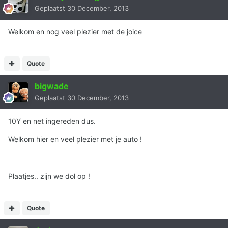
Geplaatst
30 December, 2013
Welkom en nog veel plezier met de joice
Quote
bigwade
Geplaatst
30 December, 2013
10Y en net ingereden dus.
Welkom hier en veel plezier met je auto !
Plaatjes.. zijn we dol op !
Quote