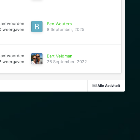
antwoorden
Ben Wouters
0
weergaven
8 September, 2025
antwoorden
Bart Veldman
2
weergaven
26 September, 2022
Alle Activiteit