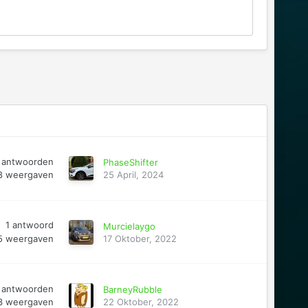
antwoorden
PhaseShifter
8
weergaven
25 April, 2024
1
antwoord
Murcielaygo
5
weergaven
17 Oktober, 2022
antwoorden
BarneyRubble
3
weergaven
22 Oktober, 2022