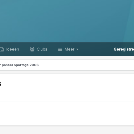
Ideeën
Clubs
Meer
Geregistr
r paneel Sportage 2006
6