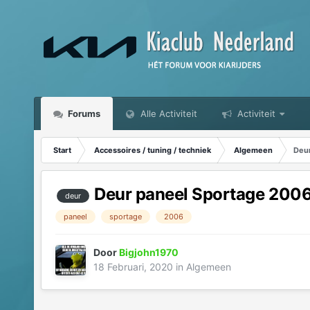
Forums
Alle Activiteit
Activiteit
Start
Accessoires / tuning / techniek
Algemeen
Deu
Deur paneel Sportage 200
deur
paneel
sportage
2006
Door
Bigjohn1970
18 Februari, 2020
in
Algemeen