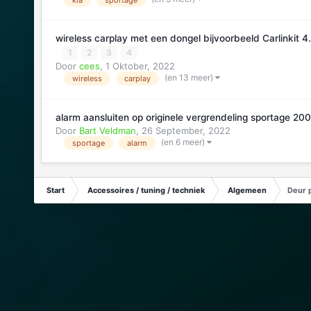
wireless carplay met een dongel bijvoorbeeld Carlinkit 
1
2
3
4
Door
cees
,
1 Oktober, 2022
(en 13 meer)
wireless
carplay
alarm aansluiten op originele vergrendeling sportage 20
Door
Bart Veldman
,
26 September, 2022
(en 6 meer)
sportage
alarm
Start
Accessoires / tuning / techniek
Algemeen
Deur 