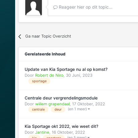
Reageer hier op dit topic...
Ga naar Topic Overzicht
Gerelateerde Inhoud
Update van Kia Sportage nu al op komst?
Door
Robert de Niro
,
30 Juni, 2023
sportage
Centrale deur vergrendelingsmodule
Door
willem grapendaal
,
17 Oktober, 2022
(en 1 meer)
centrale
deur
Kia Sportage okt 2022, wie weet dit?
Door
Jantine
,
16 Oktober, 2022
(en 5 meer)
kia
sportage