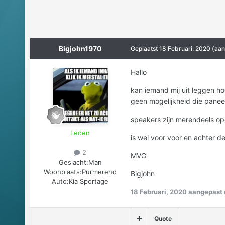
Bigjohn1970
Geplaatst
18 Februari, 2020
(aan
Hallo
kan iemand mij uit leggen ho
geen mogelijkheid die paneel
speakers zijn merendeels op
Leden
is wel voor voor en achter d
2
MVG
Geslacht:
Man
Woonplaats:
Purmerend
Bigjohn
Auto:
Kia Sportage
18 Februari, 2020
aangepast 
Quote