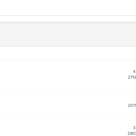
4
275
207
3
290